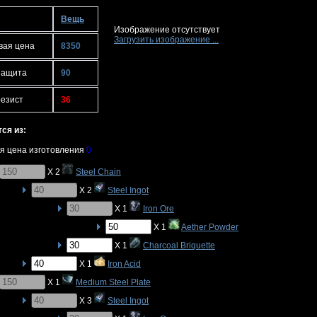
Вещь
Изображение отсутствует
Загрузить изображение ...
вая цена
8350
защита
90
резист
36
ся из:
я цена изготовления
0
X 2
Steel Chain
X 2
Steel Ingot
X 1
Iron Ore
X 1
Aether Powder
X 1
Charcoal Briquette
X 1
Iron Acid
X 1
Medium Steel Plate
X 3
Steel Ingot