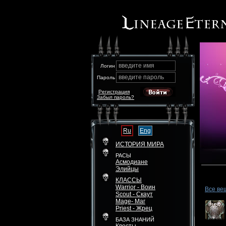
введите имя
Логин
введите пароль
Пароль
Регистрация
Забыл пароль?
Ru
Eng
ИСТОРИЯ МИРА
РАСЫ
Асмодиане
Элийцы
КЛАССЫ
Warrior - Воин
Все ве
Scout - Скаут
Mage- Маг
Priest - Жрец
БАЗА ЗНАНИЙ