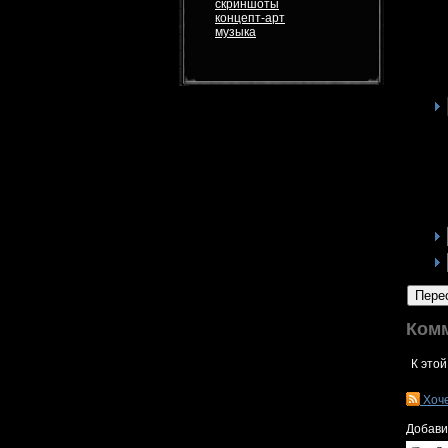
скриншоты
концепт-арт
музыка
Пере
Ком
К этой
Хоч
Добави