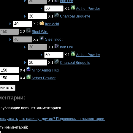
X 1
Iron Ore
X 1
Aether Powder
X 1
Charcoal Briquette
X 2
Iron Acid
X 2
Steel Wire
X 2
Steel Ingot
X 1
Iron Ore
X 1
Aether Powder
X 1
Charcoal Briquette
X 4
Minor Armor Flux
X 4
Aether Powder
считать
ментарии:
 публикации пока нет комментариев.
ешь узнать, что напишут другие? Подпишись на комментарии.
ть комментарий: