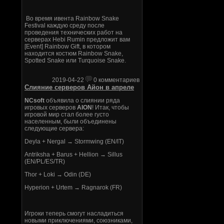
Во время ивента Rainbow Snake
Festival каждую среду после
проведения технических работ на
серверах Hebi Rumin предложит вам
[Event] Rainbow Gift, в котором
находится костюм Rainbow Snake,
Spotted Snake или Turquoise Snake.
2019-04-22
0 комментариев
Слияние серверов Айон в апреле
NCsoft
объявила о слиянии ряда
игровых серверов
AION
! Итак, чтобы
игровой мир стал более густо
населенным, были объединены
следующие сервера:
Deyla + Nergal → Stormwing (EN/IT)
Antriksha + Barus + Hellion → Sillus
(EN/PL/ES/TR)
Thor + Loki → Odin (DE)
Hyperion + Urtem → Ragnarok (FR)
Игроки теперь смогут насладиться
новыми приключениями, союзниками,