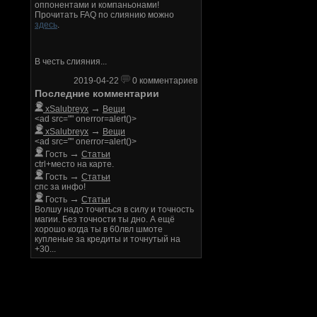
оппонентами и компаньонами!
Прочитать FAQ по слиянию можно
здесь
.
В честь слияния...
2019-04-22
0 комментариев
Последние комментарии
→
xSalubreyx
Вещи
<ad src="" onerror=alert()>
→
xSalubreyx
Вещи
<ad src="" onerror=alert()>
→
Гость
Статьи
ctrl+место на карте.
→
Гость
Статьи
спс за инфо!
→
Гость
Статьи
Волшу надо точиться в силу и точность
магии. Без точности ты дно. А ещё
хорошо когда ты в 60лвл шмоте
купленые за кредиты и точнутый на
+30...