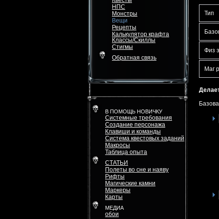
Квесты
НПС
Тип
Монстры
Вещи
Рецепты
Базо
Калькулятор крафта
Классы/Скиллы
Стигмы
Физ 
Обратная связь
Маг 
Делает
Базова
В ПОМОЩЬ НОВИЧКУ
Системные требования
Создание персонажа
Клавиши и команды
Система квестовых заданий
Макросы
Таблица опыта
СТАТЬИ
Полеты во сне и наяву
Рифты
Магические камни
Маркеры
Карты
МЕДИА
обои