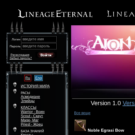
введите имя
Логин
введите пароль
Пароль
Регистрация
Забыл пароль?
Ru
Eng
ИСТОРИЯ МИРА
РАСЫ
Асмодиане
Элийцы
Version 1.0
Vers
КЛАССЫ
Warrior - Воин
Все вещи
Scout - Скаут
Mage- Маг
Priest - Жрец
Noble Egrasi Bow
БАЗА ЗНАНИЙ