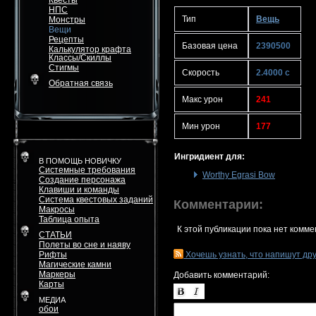
Квесты
НПС
Тип
Вещь
Монстры
Вещи
Рецепты
Базовая цена
2390500
Калькулятор крафта
Классы/Скиллы
Стигмы
Скорость
2.4000 с
Обратная связь
Макс урон
241
Мин урон
177
Ингридиент для:
В ПОМОЩЬ НОВИЧКУ
Системные требования
Worthy Egrasi Bow
Создание персонажа
Клавиши и команды
Система квестовых заданий
Комментарии:
Макросы
Таблица опыта
К этой публикации пока нет комме
СТАТЬИ
Полеты во сне и наяву
Рифты
Хочешь узнать, что напишут др
Магические камни
Маркеры
Добавить комментарий:
Карты
МЕДИА
обои