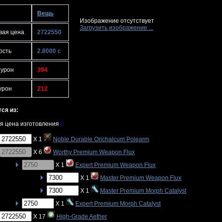
Вещь
Изображение отсутствует
Загрузить изображение ...
вая цена
2722550
ость
2.8000 с
 урон
394
урон
212
ся из:
я цена изготовления
0
X 1
Noble Durable Orichalcum Polearm
X 6
Worthy Premium Weapon Flux
X 1
Expert Premium Weapon Flux
X 1
Master Premium Weapon Flux
X 1
Master Premium Morph Catalyst
X 1
Expert Premium Morph Catalyst
X 17
High-Grade Aether