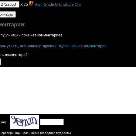
X 25
High-Grade Orichalcum Ore
считать
ментарии:
 публикации пока нет комментариев.
ешь узнать, что напишут другие? Подпишись на комментарии.
ть комментарий:
 код:
з проверь, один раз нажми (народная мудрость).