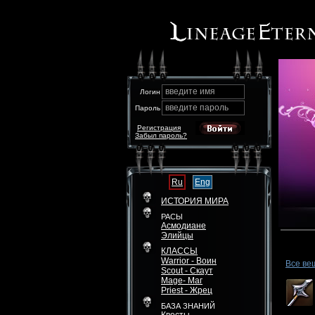
введите имя
Логин
введите пароль
Пароль
Регистрация
Забыл пароль?
Ru
Eng
ИСТОРИЯ МИРА
РАСЫ
Асмодиане
Элийцы
КЛАССЫ
Warrior - Воин
Все ве
Scout - Скаут
Mage- Маг
Priest - Жрец
БАЗА ЗНАНИЙ