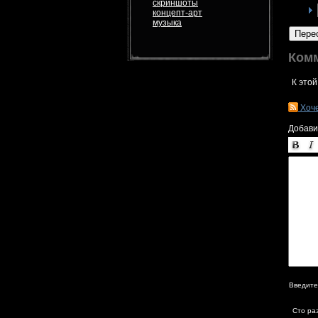
скриншоты
концепт-арт
музыка
Пере
Ком
К этой
Хоч
Добави
Введите
Сто ра