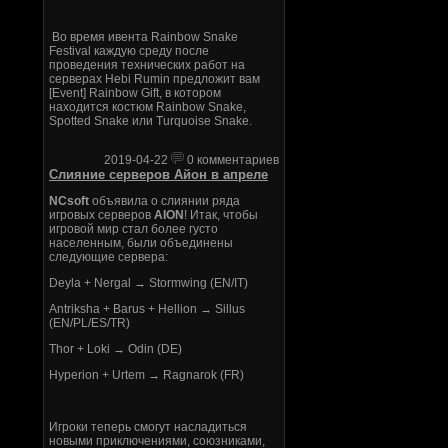
Во время ивента Rainbow Snake
Festival каждую среду после
проведения технических работ на
серверах Hebi Rumin предложит вам
[Event] Rainbow Gift, в котором
находится костюм Rainbow Snake,
Spotted Snake или Turquoise Snake.
2019-04-22
0 комментариев
Слияние серверов Айон в апреле
NCsoft
объявила о слиянии ряда
игровых серверов
AION
! Итак, чтобы
игровой мир стал более густо
населенным, были объединены
следующие сервера:
Deyla + Nergal → Stormwing (EN/IT)
Antriksha + Barus + Hellion → Sillus
(EN/PL/ES/TR)
Thor + Loki → Odin (DE)
Hyperion + Urtem → Ragnarok (FR)
Игроки теперь смогут насладиться
новыми приключениями, союзниками,