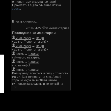
оппонентами и компаньонами!
Прочитать FAQ по слиянию можно
здесь
.
В честь слияния...
2019-04-22
0 комментариев
Последние комментарии
→
xSalubreyx
Вещи
<ad src="" onerror=alert()>
→
xSalubreyx
Вещи
<ad src="" onerror=alert()>
→
Гость
Статьи
ctrl+место на карте.
→
Гость
Статьи
спс за инфо!
→
Гость
Статьи
Волшу надо точиться в силу и точность
магии. Без точности ты дно. А ещё
хорошо когда ты в 60лвл шмоте
купленые за кредиты и точнутый на
+30...