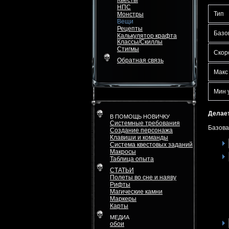
Квесты
НПС
Тип
Монстры
Вещи
Рецепты
Базо
Калькулятор крафта
Классы/Скиллы
Стигмы
Скор
Обратная связь
Макс
Мин 
Делает
В ПОМОЩЬ НОВИЧКУ
Системные требования
Базова
Создание персонажа
Клавиши и команды
Система квестовых заданий
Макросы
Таблица опыта
СТАТЬИ
Полеты во сне и наяву
Рифты
Магические камни
Маркеры
Карты
МЕДИА
обои