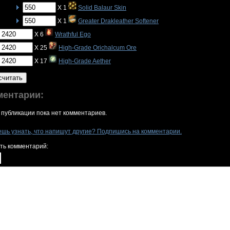
X 1
Solid Balaur Skin
X 1
Greater Drakleather Softener
X 6
Wrathful Ego
X 25
High-Grade Orichalcum Ore
X 17
High-Grade Aether
считать
ментарии:
 публикации пока нет комментариев.
ешь узнать, что напишут другие? Подпишись на комментарии.
ть комментарий: