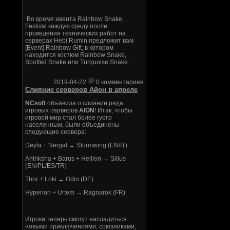
Во время ивента Rainbow Snake
Festival каждую среду после
проведения технических работ на
серверах Hebi Rumin предложит вам
[Event] Rainbow Gift, в котором
находится костюм Rainbow Snake,
Spotted Snake или Turquoise Snake.
2019-04-22
0 комментариев
Слияние серверов Айон в апреле
NCsoft
объявила о слиянии ряда
игровых серверов
AION
! Итак, чтобы
игровой мир стал более густо
населенным, были объединены
следующие сервера:
Deyla + Nergal → Stormwing (EN/IT)
Antriksha + Barus + Hellion → Sillus
(EN/PL/ES/TR)
Thor + Loki → Odin (DE)
Hyperion + Urtem → Ragnarok (FR)
Игроки теперь смогут насладиться
новыми приключениями, союзниками,