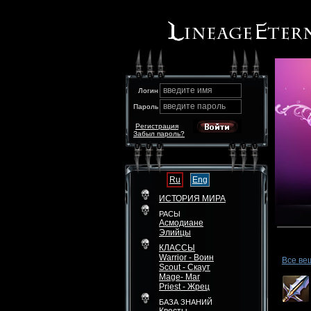
введите имя
Логин
введите пароль
Пароль
Регистрация
Забыл пароль?
Ru
Eng
ИСТОРИЯ МИРА
РАСЫ
Асмодиане
Элийцы
КЛАССЫ
Warrior - Воин
Все ве
Scout - Скаут
Mage- Маг
Priest - Жрец
БАЗА ЗНАНИЙ