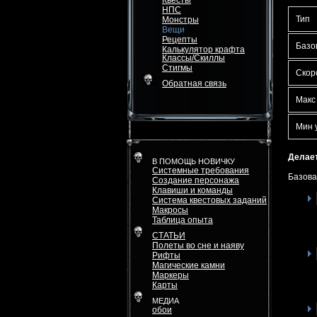
Квесты
НПС
Тип
Монстры
Вещи
Рецепты
Базо
Калькулятор крафта
Классы/Скиллы
Стигмы
Скор
Обратная связь
Макс
Мин 
Делает
В ПОМОЩЬ НОВИЧКУ
Системные требования
Базова
Создание персонажа
Клавиши и команды
Система квестовых заданий
Макросы
Таблица опыта
СТАТЬИ
Полеты во сне и наяву
Рифты
Магические камни
Маркеры
Карты
МЕДИА
обои