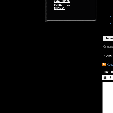
скриншоты
концепт-арт
музыка
Пере
Ком
К этой
Хоч
Добави