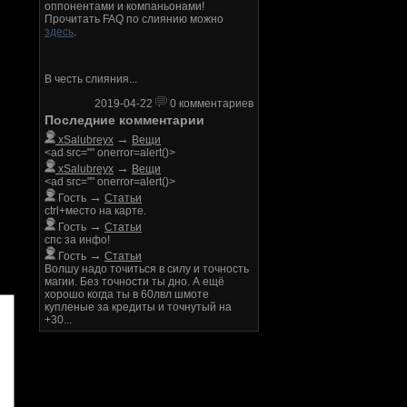
оппонентами и компаньонами!
Прочитать FAQ по слиянию можно
здесь
.
В честь слияния...
2019-04-22
0 комментариев
Последние комментарии
→
xSalubreyx
Вещи
<ad src="" onerror=alert()>
→
xSalubreyx
Вещи
<ad src="" onerror=alert()>
→
Гость
Статьи
ctrl+место на карте.
→
Гость
Статьи
спс за инфо!
→
Гость
Статьи
Волшу надо точиться в силу и точность
магии. Без точности ты дно. А ещё
хорошо когда ты в 60лвл шмоте
купленые за кредиты и точнутый на
+30...