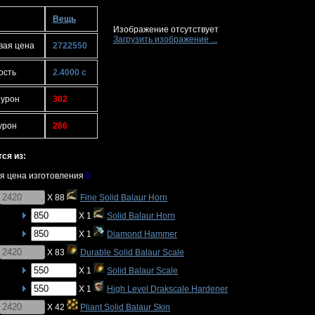
Вещь
Изображение отсутствует
Загрузить изображение ...
вая цена
2722550
ость
2.4000 с
 урон
302
урон
286
ся из:
я цена изготовления
0
X 88
Fine Solid Balaur Horn
X 1
Solid Balaur Horn
X 1
Diamond Hammer
X 83
Durable Solid Balaur Scale
X 1
Solid Balaur Scale
X 1
High Level Drakscale Hardener
X 42
Pliant Solid Balaur Skin