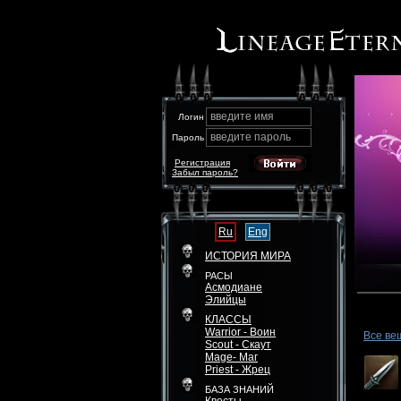
введите имя
Логин
введите пароль
Пароль
Регистрация
Забыл пароль?
Ru
Eng
ИСТОРИЯ МИРА
РАСЫ
Асмодиане
Элийцы
КЛАССЫ
Warrior - Воин
Все ве
Scout - Скаут
Mage- Маг
Priest - Жрец
БАЗА ЗНАНИЙ