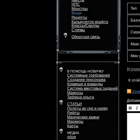
Квесты
НПС
Тип
Монстры
Вещи
Рецепты
Базо
Калькулятор крафта
Классы/Скиллы
Стигмы
Скор
Обратная связь
Макс
Мин 
Ком
В ПОМОЩЬ НОВИЧКУ
Системные требования
Создание персонажа
К этой
Клавиши и команды
Система квестовых заданий
Хоч
Макросы
Таблица опыта
Добави
СТАТЬИ
Полеты во сне и наяву
Рифты
Магические камни
Маркеры
Карты
МЕДИА
обои