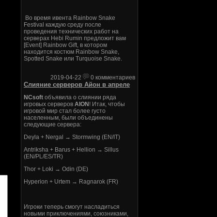
Во время ивента Rainbow Snake
Festival каждую среду после
проведения технических работ на
серверах Hebi Rumin предложит вам
[Event] Rainbow Gift, в котором
находится костюм Rainbow Snake,
Spotted Snake или Turquoise Snake.
2019-04-22
0 комментариев
Слияние серверов Айон в апреле
NCsoft
объявила о слиянии ряда
игровых серверов
AION
! Итак, чтобы
игровой мир стал более густо
населенным, были объединены
следующие сервера:
Deyla + Nergal → Stormwing (EN/IT)
Antriksha + Barus + Hellion → Sillus
(EN/PL/ES/TR)
Thor + Loki → Odin (DE)
Hyperion + Urtem → Ragnarok (FR)
Игроки теперь смогут насладиться
новыми приключениями, союзниками,