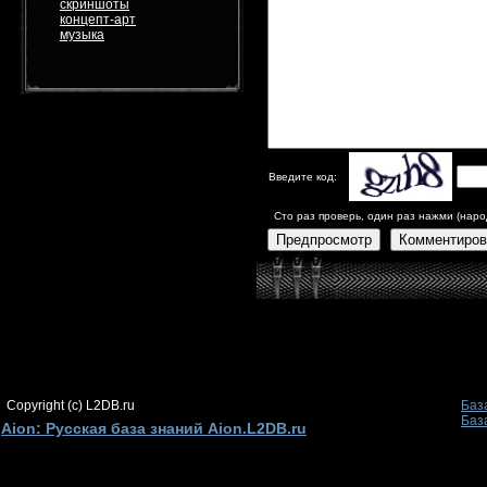
скриншоты
концепт-арт
музыка
Введите код:
Сто раз проверь, один раз нажми (наро
Предпросмотр
Комментиров
Copyright (c) L2DB.ru
Баз
Баз
Aion: Русская база знаний Aion.L2DB.ru