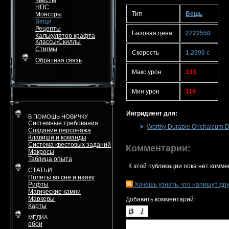
Квесты
НПС
Тип
Вещь
Монстры
Вещи
Рецепты
Базовая цена
2722550
Калькулятор крафта
Классы/Скиллы
Стигмы
Скорость
1.2000 с
Обратная связь
Макс урон
133
Мин урон
119
Ингридиент для:
В ПОМОЩЬ НОВИЧКУ
Системные требования
Worthy Durable Orichalcum 
Создание персонажа
Клавиши и команды
Система квестовых заданий
Комментарии:
Макросы
Таблица опыта
К этой публикации пока нет комме
СТАТЬИ
Полеты во сне и наяву
Рифты
Хочешь узнать, что напишут др
Магические камни
Маркеры
Добавить комментарий:
Карты
МЕДИА
обои