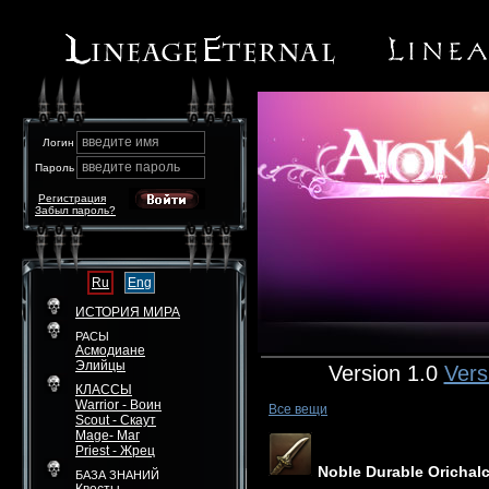
введите имя
Логин
введите пароль
Пароль
Регистрация
Забыл пароль?
Ru
Eng
ИСТОРИЯ МИРА
РАСЫ
Асмодиане
Элийцы
Version 1.0
Vers
КЛАССЫ
Warrior - Воин
Все вещи
Scout - Скаут
Mage- Маг
Priest - Жрец
Noble Durable Orichal
БАЗА ЗНАНИЙ