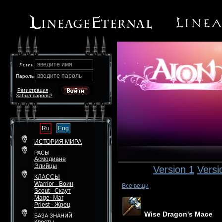
введите имя
Логин
введите пароль
Пароль
Регистрация
Забыл пароль?
Ru
Eng
ИСТОРИЯ МИРА
РАСЫ
Асмодиане
Элийцы
Version 1
Versi
КЛАССЫ
Warrior - Воин
Все вещи
Scout - Скаут
Mage- Маг
Priest - Жрец
Wise Dragon's Mace
БАЗА ЗНАНИЙ