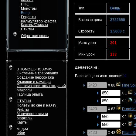
Квесты
НПС
Тип
Вещь
Монстры
Вещи
Рецепты
Базовая цена
2722550
Калькулятор крафта
Классы/Скиллы
Стигмы
Скорость
1.5000 с
Обратная связь
Макс урон
201
Мин урон
133
Делается из:
В ПОМОЩЬ НОВИЧКУ
Системные требования
Базовая цена изготовления
0
Создание персонажа
Клавиши и команды
X 88
Fine Sol
Система квестовых заданий
Макросы
X 1
S
Таблица опыта
СТАТЬИ
X 1
D
Полеты во сне и наяву
X 83
Durable 
Рифты
Магические камни
X 1
S
Маркеры
Карты
X 1
H
МЕДИА
X 42
Pliant S
обои