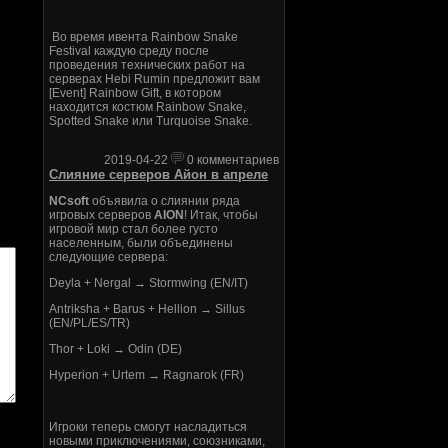
Во время ивента Rainbow Snake
Festival каждую среду после
проведения технических работ на
серверах Hebi Rumin предложит вам
[Event] Rainbow Gift, в котором
находится костюм Rainbow Snake,
Spotted Snake или Turquoise Snake.
2019-04-22
0 комментариев
Слияние серверов Айон в апреле
NCsoft
объявила о слиянии ряда
игровых серверов
AION
! Итак, чтобы
игровой мир стал более густо
населенным, были объединены
следующие сервера:
Deyla + Nergal → Stormwing (EN/IT)
Antriksha + Barus + Hellion → Sillus
(EN/PL/ES/TR)
Thor + Loki → Odin (DE)
Hyperion + Urtem → Ragnarok (FR)
Игроки теперь смогут насладиться
новыми приключениями, союзниками,