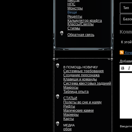
Квесты
НПС
Тип
Монстры
Вещи
Рецепты
Базо
Калькулятор крафта
Классы/Скиллы
Стигмы
Ком
Обратная связь
К этой
Хоч
Добави
В ПОМОЩЬ НОВИЧКУ
Системные требования
Создание персонажа
Клавиши и команды
Система квестовых заданий
Макросы
Таблица опыта
СТАТЬИ
Полеты во сне и наяву
Рифты
Магические камни
Маркеры
Карты
МЕДИА
Введите
обои