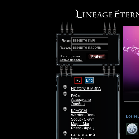
введите имя
Логин
введите пароль
Пароль
Регистрация
Забыл пароль?
Ru
Eng
ИСТОРИЯ МИРА
РАСЫ
Асмодиане
Элийцы
КЛАССЫ
Warrior - Воин
Все ве
Scout - Скаут
Mage- Маг
Priest - Жрец
БАЗА ЗНАНИЙ