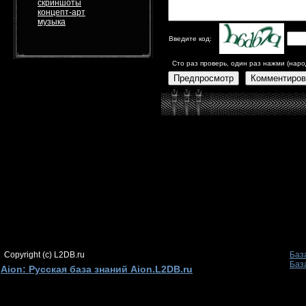
скриншоты
концепт-арт
музыка
Введите код:
Сто раз проверь, один раз нажми (наро
Предпросмотр
Комментиров
Copyright (c) L2DB.ru
Баз
Баз
Aion: Русская база знаний Aion.L2DB.ru