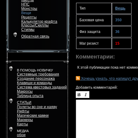
Квесты
НПС
Тип
Вещь
Монстры
Вещи
Рецепты
Базовая цена
350
Калькулятор крафта
Классы/Скиллы
Стигмы
Физ защита
36
Обратная связь
Маг резист
15
Комментарии:
К этой публикации пока нет комме
В ПОМОЩЬ НОВИЧКУ
Системные требования
Создание персонажа
Хочешь узнать, что напишут др
Клавиши и команды
Система квестовых заданий
Добавить комментарий:
Макросы
Таблица опыта
СТАТЬИ
Полеты во сне и наяву
Рифты
Магические камни
Маркеры
Карты
МЕДИА
обои