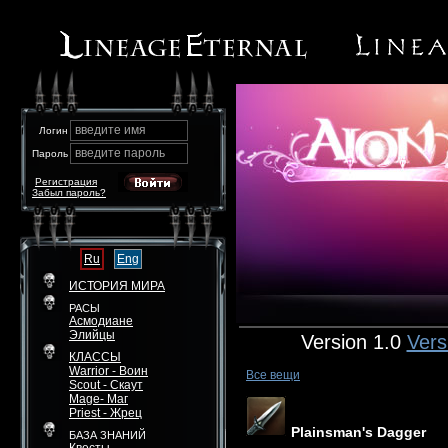
введите имя
Логин
введите пароль
Пароль
Регистрация
Забыл пароль?
Ru
Eng
ИСТОРИЯ МИРА
РАСЫ
Асмодиане
Элийцы
Version 1.0
Vers
КЛАССЫ
Warrior - Воин
Все вещи
Scout - Скаут
Mage- Маг
Priest - Жрец
Plainsman's Dagger
БАЗА ЗНАНИЙ