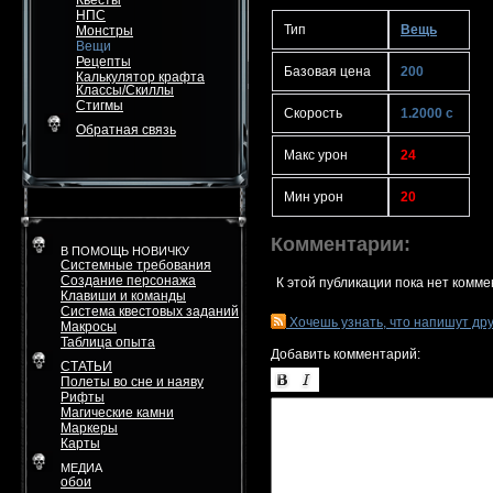
Квесты
НПС
Тип
Вещь
Монстры
Вещи
Рецепты
Базовая цена
200
Калькулятор крафта
Классы/Скиллы
Стигмы
Скорость
1.2000 с
Обратная связь
Макс урон
24
Мин урон
20
Комментарии:
В ПОМОЩЬ НОВИЧКУ
Системные требования
Создание персонажа
К этой публикации пока нет комме
Клавиши и команды
Система квестовых заданий
Хочешь узнать, что напишут др
Макросы
Таблица опыта
Добавить комментарий:
СТАТЬИ
Полеты во сне и наяву
Рифты
Магические камни
Маркеры
Карты
МЕДИА
обои