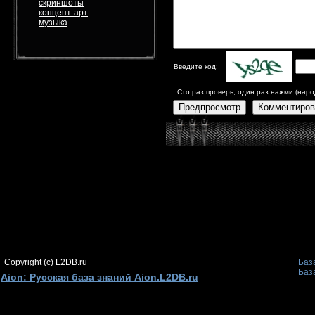
скриншоты
концепт-арт
музыка
Введите код:
Сто раз проверь, один раз нажми (наро
Предпросмотр
Комментиров
Copyright (c) L2DB.ru
Баз
Баз
Aion: Русская база знаний Aion.L2DB.ru