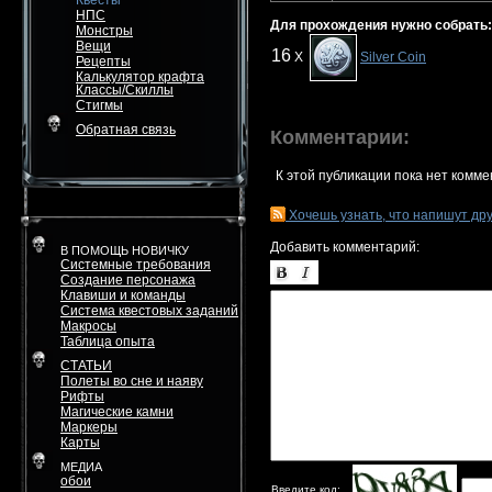
Квесты
НПС
Для прохождения нужно собрать:
Монстры
Вещи
16
X
Silver Coin
Рецепты
Калькулятор крафта
Классы/Скиллы
Стигмы
Обратная связь
Комментарии:
К этой публикации пока нет комме
Хочешь узнать, что напишут др
Добавить комментарий:
В ПОМОЩЬ НОВИЧКУ
Системные требования
Создание персонажа
Клавиши и команды
Система квестовых заданий
Макросы
Таблица опыта
СТАТЬИ
Полеты во сне и наяву
Рифты
Магические камни
Маркеры
Карты
МЕДИА
обои
Введите код: