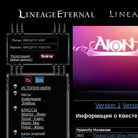
введите имя
Логин
введите пароль
Пароль
Регистрация
Забыл пароль?
Ru
Eng
ИСТОРИЯ МИРА
РАСЫ
Асмодиане
Элийцы
Version 1
Versi
КЛАССЫ
Warrior - Воин
Информация о Квесте
Scout - Скаут
Mage- Маг
Priest - Жрец
Ур/рекУр
Название
БАЗА ЗНАНИЙ
36/1
[Spend Coin] Silver (Pries