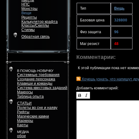
Квесты
НПС
Тип
Вещь
Монстры
Вещи
Рецепты
Базовая цена
328800
Калькулятор крафта
Классы/Скиллы
Стигмы
Физ защита
96
Обратная связь
Маг резист
48
Комментарии:
К этой публикации пока нет комме
В ПОМОЩЬ НОВИЧКУ
Системные требования
Создание персонажа
Хочешь узнать, что напишут др
Клавиши и команды
Система квестовых заданий
Добавить комментарий:
Макросы
Таблица опыта
СТАТЬИ
Полеты во сне и наяву
Рифты
Магические камни
Маркеры
Карты
МЕДИА
обои