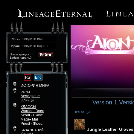
введите имя
Логин
введите пароль
Пароль
Регистрация
Забыл пароль?
Ru
Eng
ИСТОРИЯ МИРА
РАСЫ
Асмодиане
Элийцы
Version 1
Versi
КЛАССЫ
Warrior - Воин
Все вещи
Scout - Скаут
Mage- Маг
Priest - Жрец
Jungle Leather Gloves
БАЗА ЗНАНИЙ