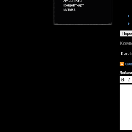
скриншоты
концепт-арт
музыка
Пере
Ком
К этой
Хоч
Добави