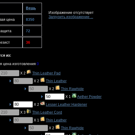
Вещь
Изображение отсутствует
Загрузить изображение ...
вая цена
8350
защита
72
резист
36
ся из:
я цена изготовления
0
X 2
Thin Leather Pad
X 2
Thin Leather
X 2
Thin Rawhide
X 1
Aether Powder
X 2
Lesser Leather Hardener
X 3
Thin Leather Cord
X 1
Thin Leather
X 2
Thin Rawhide