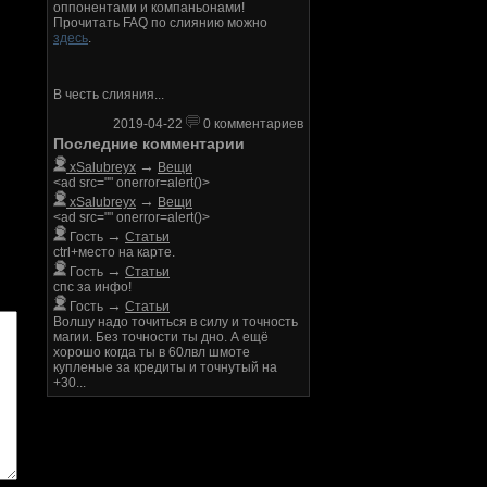
оппонентами и компаньонами!
Прочитать FAQ по слиянию можно
здесь
.
В честь слияния...
2019-04-22
0 комментариев
Последние комментарии
→
xSalubreyx
Вещи
<ad src="" onerror=alert()>
→
xSalubreyx
Вещи
<ad src="" onerror=alert()>
→
Гость
Статьи
ctrl+место на карте.
→
Гость
Статьи
спс за инфо!
→
Гость
Статьи
Волшу надо точиться в силу и точность
магии. Без точности ты дно. А ещё
хорошо когда ты в 60лвл шмоте
купленые за кредиты и точнутый на
+30...