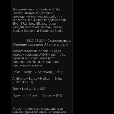
Во время ивента Rainbow Snake
Festival каждую среду после
проведения технических работ на
серверах Hebi Rumin предложит вам
[Event] Rainbow Gift, в котором
находится костюм Rainbow Snake,
Spotted Snake или Turquoise Snake.
2019-04-22
0 комментариев
Слияние серверов Айон в апреле
NCsoft
объявила о слиянии ряда
игровых серверов
AION
! Итак, чтобы
игровой мир стал более густо
населенным, были объединены
следующие сервера:
Deyla + Nergal → Stormwing (EN/IT)
Antriksha + Barus + Hellion → Sillus
(EN/PL/ES/TR)
Thor + Loki → Odin (DE)
Hyperion + Urtem → Ragnarok (FR)
Игроки теперь смогут насладиться
новыми приключениями, союзниками,