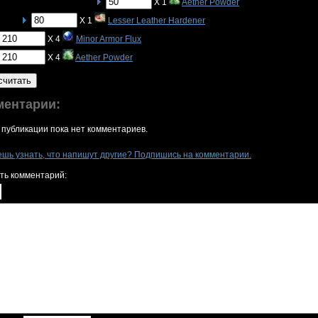
X 1
Aether Powder
X 1
Lesser Leather Hardener
X 4
Minor Armor Flux
X 4
Aether Powder
считать
ментарии:
 публикации пока нет комментариев.
ешь узнать, что напишут другие? Подпишись на комментарии.
ть комментарий: