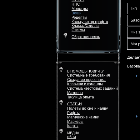
Квесты
НПС
Тип
Монстры
Вещи
Рецепты
Базо
Калькулятор крафта
Классы/Скиллы
Стигмы
Физ 
Обратная связь
Маг 
Делает
Базова
В ПОМОЩЬ НОВИЧКУ
Системные требования
Создание персонажа
Клавиши и команды
Система квестовых заданий
Макросы
Таблица опыта
СТАТЬИ
Полеты во сне и наяву
Рифты
Магические камни
Маркеры
Карты
МЕДИА
обои