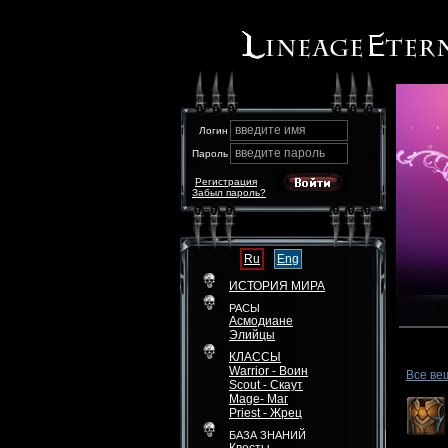
введите имя
Логин
введите пароль
Пароль
Регистрация
Забыл пароль?
Ru
Eng
ИСТОРИЯ МИРА
РАСЫ
Асмодиане
Элийцы
КЛАССЫ
Warrior - Воин
Все ве
Scout - Скаут
Mage- Маг
Priest - Жрец
БАЗА ЗНАНИЙ