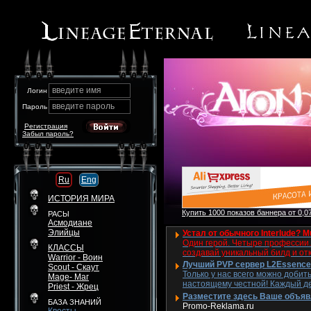
введите имя
Логин
введите пароль
Пароль
Регистрация
Забыл пароль?
Ru
Eng
ИСТОРИЯ МИРА
Купить 1000 показов баннера от 0,07
РАСЫ
Асмодиане
Элийцы
Устал от обычного Interlude? M
Один герой. Четыре профессии. 
КЛАССЫ
создавай уникальный билд и от
Warrior - Воин
Лучший PVP сервер L2Essence 
Scout - Скаут
Только у нас всего можно добит
Mage- Маг
настоящему честной! Каждый де
Priest - Жрец
Разместите здесь Ваше объявле
БАЗА ЗНАНИЙ
Promo-Reklama.ru