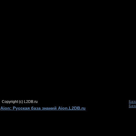
Copyright (c) L2DB.ru
Баз
Баз
Aion: Русская база знаний Aion.L2DB.ru