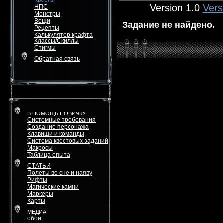
Квесты
Version 1.0
Vers
НПС
Монстры
Вещи
Задание не найдено.
Рецепты
Калькулятор крафта
Классы/Скиллы
Стигмы
Обратная связь
В ПОМОЩЬ НОВИЧКУ
Системные требования
Создание персонажа
Клавиши и команды
Система квестовых заданий
Макросы
Таблица опыта
СТАТЬИ
Полеты во сне и наяву
Рифты
Магические камни
Маркеры
Карты
МЕДИА
обои