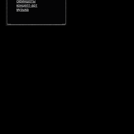
скриншоты
концепт-арт
музыка