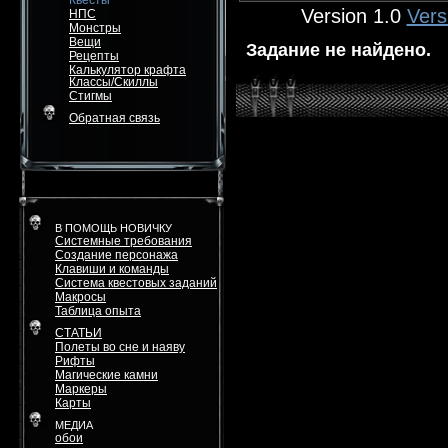
Квесты
Version 1.0
Vers
НПС
Монстры
Вещи
Задание не найдено.
Рецепты
Калькулятор крафта
Классы/Скиллы
Стигмы
Обратная связь
В ПОМОЩЬ НОВИЧКУ
Системные требования
Создание персонажа
Клавиши и команды
Система квестовых заданий
Макросы
Таблица опыта
СТАТЬИ
Полеты во сне и наяву
Рифты
Магические камни
Маркеры
Карты
МЕДИА
обои