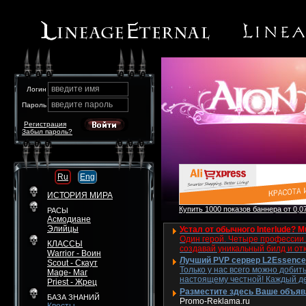
введите имя
Логин
введите пароль
Пароль
Регистрация
Забыл пароль?
Ru
Eng
ИСТОРИЯ МИРА
Купить 1000 показов баннера от 0,07
РАСЫ
Асмодиане
Элийцы
Устал от обычного Interlude? M
Один герой. Четыре профессии. 
КЛАССЫ
создавай уникальный билд и от
Warrior - Воин
Лучший PVP сервер L2Essence 
Scout - Скаут
Только у нас всего можно добит
Mage- Маг
настоящему честной! Каждый де
Priest - Жрец
Разместите здесь Ваше объявле
БАЗА ЗНАНИЙ
Promo-Reklama.ru