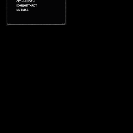
скриншоты
концепт-арт
музыка