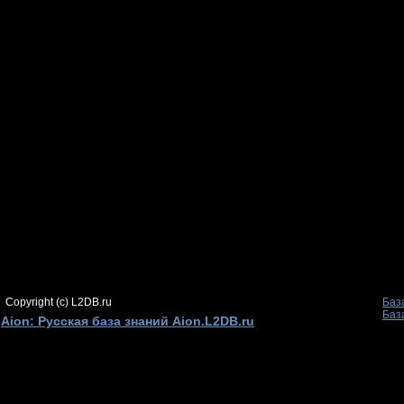
Copyright (c) L2DB.ru
Баз
Баз
Aion: Русская база знаний Aion.L2DB.ru