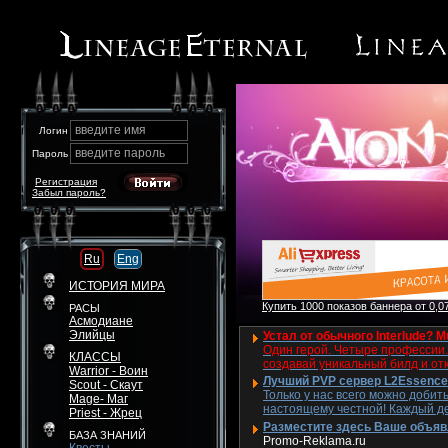
введите имя
Логин
введите пароль
Пароль
Регистрация
Забыл пароль?
Ru
Eng
ИСТОРИЯ МИРА
Купить 1000 показов баннера от 0,07
РАСЫ
Асмодиане
Элийцы
Устал от обычного Interlude? M
Один герой. Четыре профессии. 
КЛАССЫ
создавай уникальный билд и от
Warrior - Воин
Лучший PVP сервер L2Essence 
Scout - Скаут
Только у нас всего можно добит
Mage- Маг
настоящему честной! Каждый де
Priest - Жрец
Разместите здесь Ваше объявле
БАЗА ЗНАНИЙ
Promo-Reklama.ru