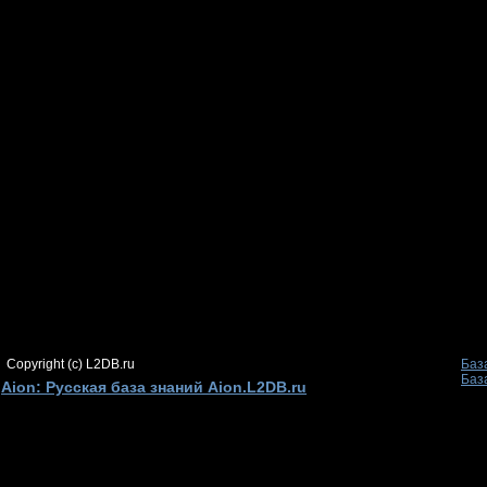
Copyright (c) L2DB.ru
Баз
Баз
Aion: Русская база знаний Aion.L2DB.ru