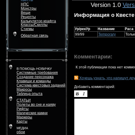
Квесты
Version 1.0
Vers
НПС
Монстры
Вещи
Информация о Квесте
Рецепты
Калькулятор крафта
Классы/Скиллы
Стигмы
Ур/рекУр
Название
Раса
99/99
Temporary
Тольк
Обратная связь
Комментарии:
К этой публикации пока нет комме
В ПОМОЩЬ НОВИЧКУ
Системные требования
Создание персонажа
Хочешь узнать, что напишут др
Клавиши и команды
Система квестовых заданий
Добавить комментарий:
Макросы
Таблица опыта
СТАТЬИ
Полеты во сне и наяву
Рифты
Магические камни
Маркеры
Карты
МЕДИА
обои