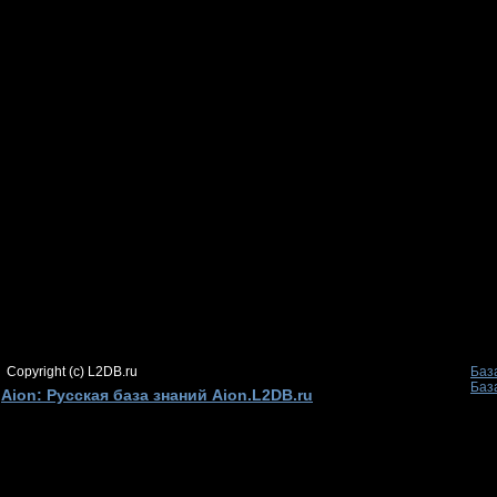
Copyright (c) L2DB.ru
Баз
Баз
Aion: Русская база знаний Aion.L2DB.ru