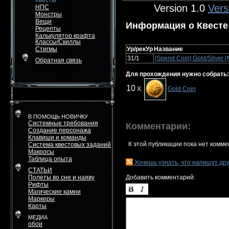
Квесты
Version 1.0
Vers
НПС
Монстры
Вещи
Информация о Квесте
Рецепты
Калькулятор крафта
Классы/Скиллы
Стигмы
Ур/рекУр
Название
31/1
[Spend Coin] Gold/Silver (
Обратная связь
Для прохождения нужно собрать:
10
X
Gold Coin
В ПОМОЩЬ НОВИЧКУ
Системные требования
Комментарии:
Создание персонажа
Клавиши и команды
К этой публикации пока нет комме
Система квестовых заданий
Макросы
Таблица опыта
Хочешь узнать, что напишут др
СТАТЬИ
Полеты во сне и наяву
Добавить комментарий:
Рифты
Магические камни
Маркеры
Карты
МЕДИА
обои