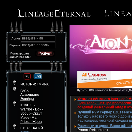
введите имя
Логин
введите пароль
Пароль
Регистрация
Забыл пароль?
Ru
Eng
ИСТОРИЯ МИРА
Купить 1000 показов баннера от 0,07
РАСЫ
Асмодиане
Элийцы
Устал от обычного Interlude? M
Один герой. Четыре профессии. 
КЛАССЫ
создавай уникальный билд и от
Warrior - Воин
Лучший PVP сервер L2Essence 
Scout - Скаут
Только у нас всего можно добит
Mage- Маг
настоящему честной! Каждый де
Priest - Жрец
Разместите здесь Ваше объявле
БАЗА ЗНАНИЙ
Promo-Reklama.ru