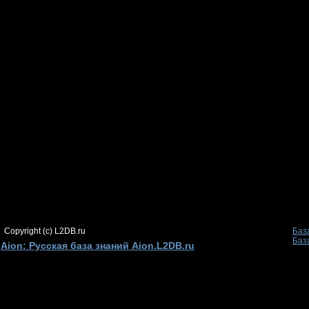
Copyright (c) L2DB.ru
Баз
Баз
Aion: Русская база знаний Aion.L2DB.ru