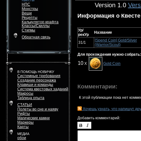
Квесты
Version 1.0
Vers
НПС
Монстры
Вещи
Информация о Квесте
Рецепты
Калькулятор крафта
Классы/Скиллы
Стигмы
Ур/
Название
рекУр
Обратная связь
[Spend Coin] Gold/Silver
31/1
(Warrior/Scout)
Для прохождения нужно собрать:
10
X
Gold Coin
В ПОМОЩЬ НОВИЧКУ
Системные требования
Создание персонажа
Клавиши и команды
Комментарии:
Система квестовых заданий
Макросы
К этой публикации пока нет комме
Таблица опыта
СТАТЬИ
Хочешь узнать, что напишут др
Полеты во сне и наяву
Рифты
Магические камни
Добавить комментарий:
Маркеры
Карты
МЕДИА
обои