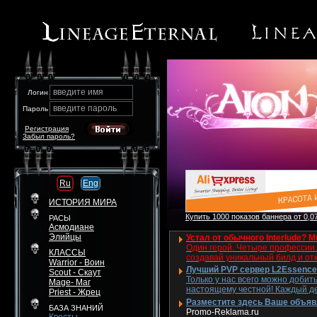
введите имя
Логин
введите пароль
Пароль
Регистрация
Забыл пароль?
Ru
Eng
ИСТОРИЯ МИРА
Купить 1000 показов баннера от 0,07
РАСЫ
Асмодиане
Элийцы
Устал от обычного Interlude? M
Один герой. Четыре профессии. 
КЛАССЫ
создавай уникальный билд и от
Warrior - Воин
Лучший PVP сервер L2Essence 
Scout - Скаут
Только у нас всего можно добит
Mage- Маг
настоящему честной! Каждый де
Priest - Жрец
Разместите здесь Ваше объявле
БАЗА ЗНАНИЙ
Promo-Reklama.ru