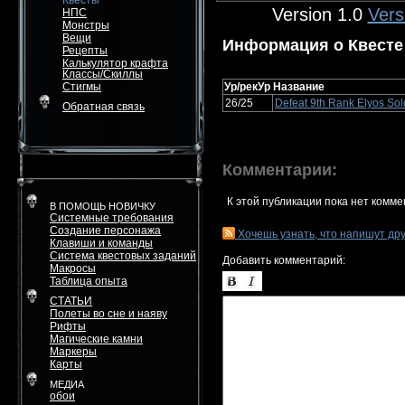
Квесты
Version 1.0
Vers
НПС
Монстры
Вещи
Информация о Квесте
Рецепты
Калькулятор крафта
Классы/Скиллы
Стигмы
Ур/рекУр
Название
26/25
Defeat 9th Rank Elyos Sol
Обратная связь
Комментарии:
К этой публикации пока нет комме
В ПОМОЩЬ НОВИЧКУ
Системные требования
Создание персонажа
Хочешь узнать, что напишут др
Клавиши и команды
Система квестовых заданий
Добавить комментарий:
Макросы
Таблица опыта
СТАТЬИ
Полеты во сне и наяву
Рифты
Магические камни
Маркеры
Карты
МЕДИА
обои