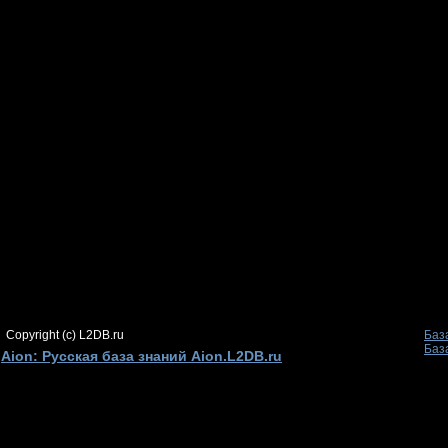
Copyright (c) L2DB.ru
Баз
Баз
Aion: Русская база знаний Aion.L2DB.ru