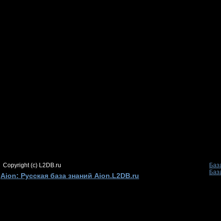
Copyright (c) L2DB.ru
Баз
Баз
Aion: Русская база знаний Aion.L2DB.ru