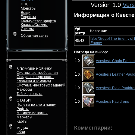
Квесты
Version 1.0
Vers
НПС
Монстры
Вещи
Информация о Квесте
Рецепты
Калькулятор крафта
Классы/Скиллы
Стигмы
Ур/
Название
рекУр
Обратная связь
[Spy/Group] The Enemy of
45/43
Enemy
Награда на выбор:
1
X
Acestes's Chain Pauldr
В ПОМОЩЬ НОВИЧКУ
Системные требования
1
X
Acestes's Leather Paul
Создание персонажа
Клавиши и команды
Система квестовых заданий
1
X
Acestes's Plate Pauldro
Макросы
Таблица опыта
СТАТЬИ
1
X
Acestes's Pauldrons
Полеты во сне и наяву
Рифты
Магические камни
Маркеры
Карты
Комментарии:
МЕДИА
обои