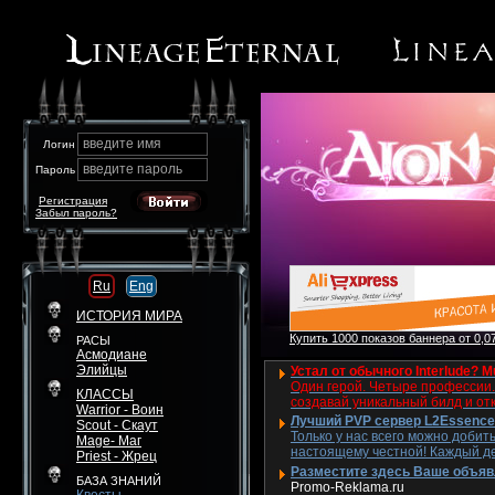
введите имя
Логин
введите пароль
Пароль
Регистрация
Забыл пароль?
Ru
Eng
ИСТОРИЯ МИРА
Купить 1000 показов баннера от 0,07
РАСЫ
Асмодиане
Элийцы
Устал от обычного Interlude? M
Один герой. Четыре профессии. 
КЛАССЫ
создавай уникальный билд и от
Warrior - Воин
Лучший PVP сервер L2Essence 
Scout - Скаут
Только у нас всего можно добит
Mage- Маг
настоящему честной! Каждый де
Priest - Жрец
Разместите здесь Ваше объявле
БАЗА ЗНАНИЙ
Promo-Reklama.ru