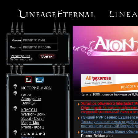
введите имя
Логин
введите пароль
Пароль
Регистрация
Забыл пароль?
Ru
Eng
ИСТОРИЯ МИРА
Купить 1000 показов баннера от 0,07
РАСЫ
Асмодиане
Элийцы
Устал от обычного Interlude? M
Один герой. Четыре профессии. 
КЛАССЫ
создавай уникальный билд и от
Warrior - Воин
Лучший PVP сервер L2Essence 
Scout - Скаут
Только у нас всего можно добит
Mage- Маг
настоящему честной! Каждый де
Priest - Жрец
Разместите здесь Ваше объявле
БАЗА ЗНАНИЙ
Promo-Reklama.ru