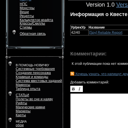
Квесты
Version 1.0
Vers
НПС
Монстры
Вещи
Информация о Квесте
Рецепты
Калькулятор крафта
Классы/Скиллы
Стигмы
Ур/рекУр
Название
42/40
[Spy] Reliable Report
Обратная связь
Комментарии:
К этой публикации пока нет комме
В ПОМОЩЬ НОВИЧКУ
Системные требования
Создание персонажа
Хочешь узнать, что напишут др
Клавиши и команды
Система квестовых заданий
Добавить комментарий:
Макросы
Таблица опыта
СТАТЬИ
Полеты во сне и наяву
Рифты
Магические камни
Маркеры
Карты
МЕДИА
обои