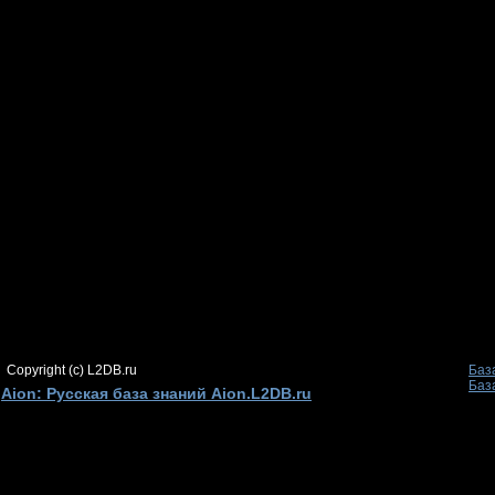
Copyright (c) L2DB.ru
Баз
Баз
Aion: Русская база знаний Aion.L2DB.ru