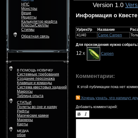
Квесты
Version 1.0
Vers
НПС
Монстры
Вещи
Информация о Квесте
Рецепты
Калькулятор крафта
Классы/Скиллы
Стигмы
Ур/рекУр
Название
Рас
41/40
Carpe Carpen
Тол
Обратная связь
Для прохождения нужно собрать:
12
X
Carpen
В ПОМОЩЬ НОВИЧКУ
Системные требования
Комментарии:
Создание персонажа
Клавиши и команды
К этой публикации пока нет комме
Система квестовых заданий
Макросы
Таблица опыта
Хочешь узнать, что напишут др
СТАТЬИ
Полеты во сне и наяву
Добавить комментарий:
Рифты
Магические камни
Маркеры
Карты
МЕДИА
обои