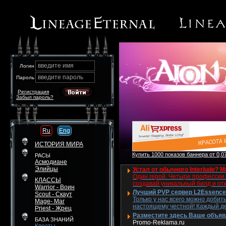
введите имя
Логин
введите пароль
Пароль
Регистрация
Забыл пароль?
Ru
Eng
ИСТОРИЯ МИРА
Купить 1000 показов баннера от 0,07
РАСЫ
Асмодиане
Элийцы
Устал от обычного Interlude? M
Один герой. Четыре профессии. 
КЛАССЫ
создавай уникальный билд и от
Warrior - Воин
Лучший PVP сервер L2Essence 
Scout - Скаут
Только у нас всего можно добит
Mage- Маг
настоящему честной! Каждый де
Priest - Жрец
Разместите здесь Ваше объявле
БАЗА ЗНАНИЙ
Promo-Reklama.ru