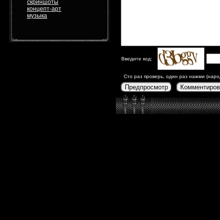
скриншоты
концепт-арт
музыка
Введите код:
Сто раз проверь, один раз нажми (наро
Предпросмотр
Комментиров