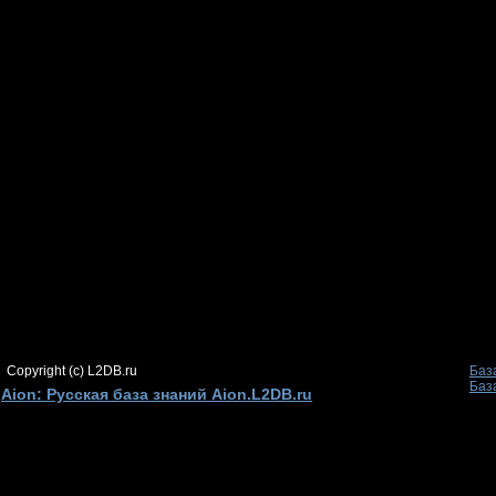
Copyright (c) L2DB.ru
Баз
Баз
Aion: Русская база знаний Aion.L2DB.ru