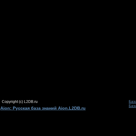
Copyright (c) L2DB.ru
Баз
Баз
Aion: Русская база знаний Aion.L2DB.ru