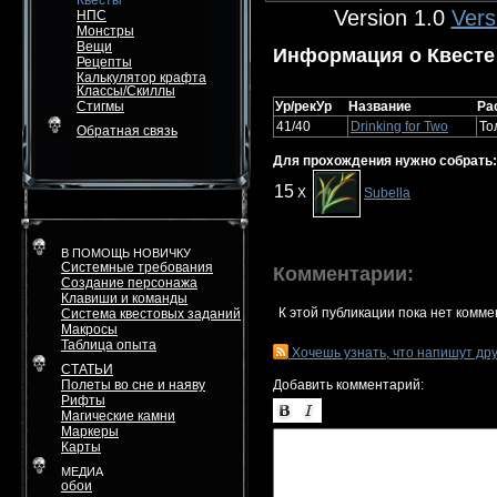
Квесты
Version 1.0
Vers
НПС
Монстры
Вещи
Информация о Квесте
Рецепты
Калькулятор крафта
Классы/Скиллы
Стигмы
Ур/рекУр
Название
Ра
41/40
Drinking for Two
То
Обратная связь
Для прохождения нужно собрать:
15
X
Subella
В ПОМОЩЬ НОВИЧКУ
Системные требования
Комментарии:
Создание персонажа
Клавиши и команды
К этой публикации пока нет комме
Система квестовых заданий
Макросы
Таблица опыта
Хочешь узнать, что напишут др
СТАТЬИ
Полеты во сне и наяву
Добавить комментарий:
Рифты
Магические камни
Маркеры
Карты
МЕДИА
обои