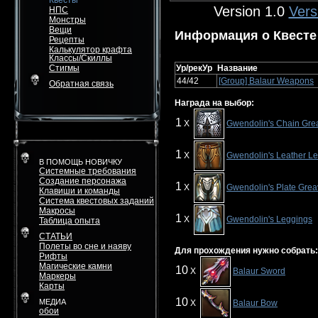
Квесты
Version 1.0
Vers
НПС
Монстры
Вещи
Информация о Квесте
Рецепты
Калькулятор крафта
Классы/Скиллы
Стигмы
Ур/рекУр
Название
44/42
[Group] Balaur Weapons
Обратная связь
Награда на выбор:
1
X
Gwendolin's Chain Gre
1
X
Gwendolin's Leather L
В ПОМОЩЬ НОВИЧКУ
Системные требования
Создание персонажа
1
X
Gwendolin's Plate Gre
Клавиши и команды
Система квестовых заданий
Макросы
1
X
Gwendolin's Leggings
Таблица опыта
СТАТЬИ
Полеты во сне и наяву
Для прохождения нужно собрать:
Рифты
Магические камни
10
X
Balaur Sword
Маркеры
Карты
10
МЕДИА
X
Balaur Bow
обои