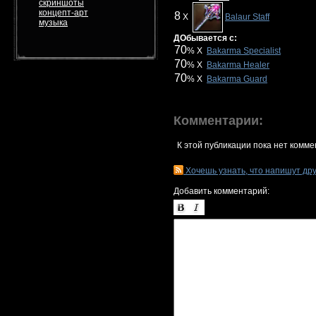
скриншоты
концепт-арт
8
X
Balaur Staff
музыка
ДОбывается с:
70
% X
Bakarma Specialist
70
% X
Bakarma Healer
70
% X
Bakarma Guard
Комментарии:
К этой публикации пока нет комме
Хочешь узнать, что напишут др
Добавить комментарий: