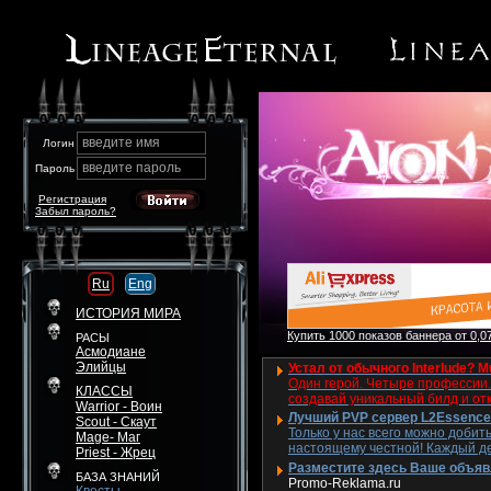
введите имя
Логин
введите пароль
Пароль
Регистрация
Забыл пароль?
Ru
Eng
ИСТОРИЯ МИРА
Купить 1000 показов баннера от 0,07
РАСЫ
Асмодиане
Элийцы
Устал от обычного Interlude? M
Один герой. Четыре профессии. 
КЛАССЫ
создавай уникальный билд и от
Warrior - Воин
Лучший PVP сервер L2Essence 
Scout - Скаут
Только у нас всего можно добит
Mage- Маг
настоящему честной! Каждый де
Priest - Жрец
Разместите здесь Ваше объявле
БАЗА ЗНАНИЙ
Promo-Reklama.ru