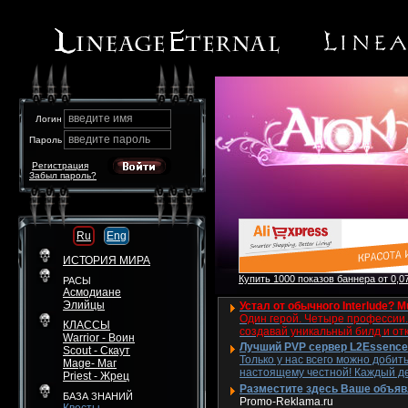
введите имя
Логин
введите пароль
Пароль
Регистрация
Забыл пароль?
Ru
Eng
ИСТОРИЯ МИРА
Купить 1000 показов баннера от 0,07
РАСЫ
Асмодиане
Элийцы
Устал от обычного Interlude? M
Один герой. Четыре профессии. 
КЛАССЫ
создавай уникальный билд и от
Warrior - Воин
Лучший PVP сервер L2Essence 
Scout - Скаут
Только у нас всего можно добит
Mage- Маг
настоящему честной! Каждый де
Priest - Жрец
Разместите здесь Ваше объявле
БАЗА ЗНАНИЙ
Promo-Reklama.ru