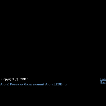
Copyright (c) L2DB.ru
Баз
Баз
Aion: Русская база знаний Aion.L2DB.ru