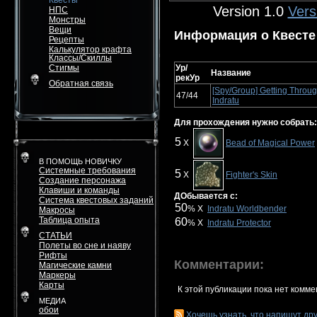
Квесты
Version 1.0
Vers
НПС
Монстры
Вещи
Информация о Квесте
Рецепты
Калькулятор крафта
Классы/Скиллы
Стигмы
Ур/
Название
рекУр
Обратная связь
[Spy/Group] Getting Throu
47/44
Indratu
Для прохождения нужно собрать:
5
X
Bead of Magical Power
В ПОМОЩЬ НОВИЧКУ
Системные требования
5
X
Fighter's Skin
Создание персонажа
Клавиши и команды
ДОбывается с:
Система квестовых заданий
50
% X
Indratu Worldbender
Макросы
Таблица опыта
60
% X
Indratu Protector
СТАТЬИ
Полеты во сне и наяву
Рифты
Комментарии:
Магические камни
Маркеры
Карты
К этой публикации пока нет комме
МЕДИА
обои
Хочешь узнать, что напишут др