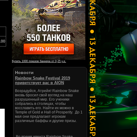
100
Купить 1000 показов баннера от 0,25 у.е.
Новости
Rainbow Snake Festival 2019
приветствует вас в AION
Возрадуйся, Атрейя! Rainbow Snake
вновь бросил свой взгляд на наш
разрушенный мир. Его ученики
собрались в столицах, чтобы
восславить его. Найти их можно в
Temple of Gold и Hall of Prosperity. До 1
мая они предлагают игрокам
различные баффы и другие призы.
Во время ивента Rainbow Snake