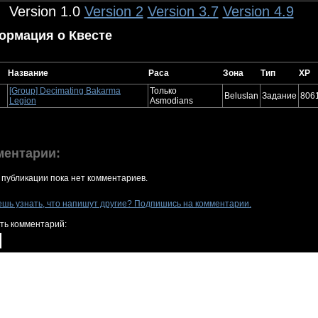
Version 1.0
Version 2
Version 3.7
Version 4.9
ормация о Квесте
Название
Раса
Зона
Тип
XP
[Group] Decimating Bakarma
Только
Beluslan
Задание
806
Legion
Asmodians
ментарии:
 публикации пока нет комментариев.
ешь узнать, что напишут другие? Подпишись на комментарии.
ть комментарий: