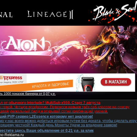
ь 1000 показов баннера от 0,07 у.е.
л от обычного Interlude? MultiSub x550. Старт 7 августа
 герой. Четыре профессии. Переноси навыки трёх саб-классов на основу,
давай уникальный билд и открывай сотни комбинаций умений.
ший PVP сервер L2Essence которому нет аналогов!
ко у нас всего можно добиться игровым путем без доната, чтобы сделать игру
тоящему честной! Каждый день Монеты Удачи за владение замком!
естите здесь Ваше объявление от 0,21 у.е. за клик
mo-Reklama.ru