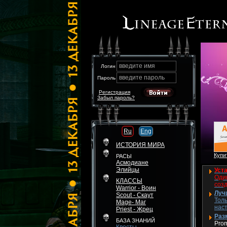
введите имя
Логин
введите пароль
Пароль
Регистрация
Забыл пароль?
Ru
Eng
ИСТОРИЯ МИРА
Купит
РАСЫ
Асмодиане
Элийцы
Уста
Один
КЛАССЫ
соз
Warrior - Воин
Луч
Scout - Скаут
Толь
Mage- Маг
нас
Priest - Жрец
Разм
БАЗА ЗНАНИЙ
Pro