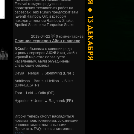
Festival каждую среду после
проведения технических работ на
серверах Hebi Rumin предложит вам
[Event] Rainbow Gift, в котором
находится костюм Rainbow Snake,
Spotted Snake или Turquoise Snake.
2019-04-22
0 комментариев
Слияние серверов Айон в апреле
NCsoft
объявила о слиянии ряда
игровых серверов
AION
! Итак, чтобы
игровой мир стал более густо
населенным, были объединены
следующие сервера:
Deyla + Nergal → Stormwing (EN/IT)
Antriksha + Barus + Hellion → Sillus
(EN/PL/ES/TR)
Thor + Loki → Odin (DE)
Hyperion + Urtem → Ragnarok (FR)
Игроки теперь смогут насладиться
новыми приключениями, союзниками,
оппонентами и компаньонами!
Прочитать FAQ по слиянию можно
здесь
.