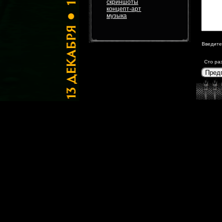
скриншоты
концепт-арт
музыка
Введите
Сто ра
Пред