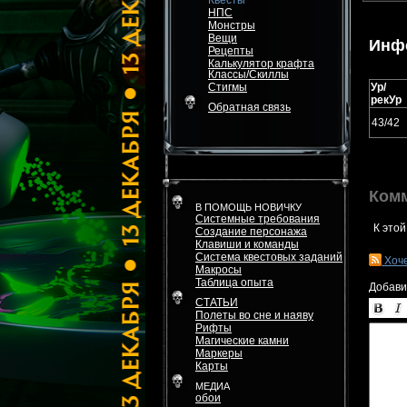
Квесты
НПС
Монстры
Вещи
Инф
Рецепты
Калькулятор крафта
Классы/Скиллы
Стигмы
Ур/
рекУр
Обратная связь
43/42
Ком
В ПОМОЩЬ НОВИЧКУ
Системные требования
К этой
Создание персонажа
Клавиши и команды
Система квестовых заданий
Хоч
Макросы
Таблица опыта
Добави
СТАТЬИ
Полеты во сне и наяву
Рифты
Магические камни
Маркеры
Карты
МЕДИА
обои