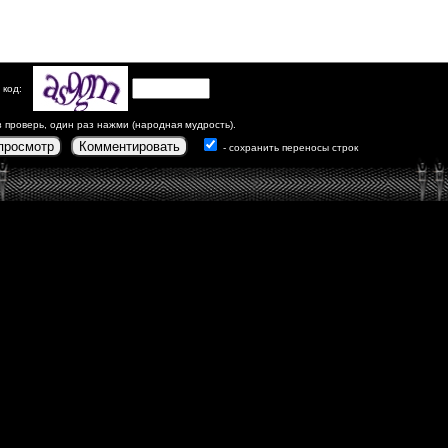
 код:
з проверь, один раз нажми (народная мудрость).
просмотр
Комментировать
- сохранить переносы строк