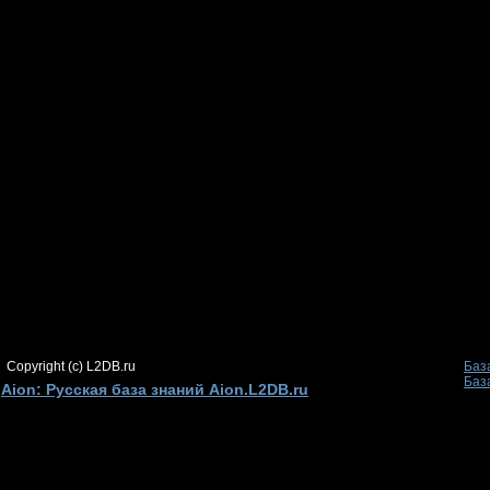
Copyright (c) L2DB.ru
Баз
Баз
Aion: Русская база знаний Aion.L2DB.ru