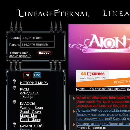
введите имя
Логин
введите пароль
Пароль
Регистрация
Забыл пароль?
Ru
Eng
ИСТОРИЯ МИРА
Купить 1000 показов баннера от 0,07
РАСЫ
Асмодиане
Элийцы
Устал от обычного Interlude? M
Один герой. Четыре профессии. 
КЛАССЫ
создавай уникальный билд и от
Warrior - Воин
Лучший PVP сервер L2Essence 
Scout - Скаут
Только у нас всего можно добит
Mage- Маг
настоящему честной! Каждый де
Priest - Жрец
Разместите здесь Ваше объявле
БАЗА ЗНАНИЙ
Promo-Reklama.ru