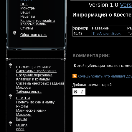
Квесты
Version 1.0
Vers
НПС
Монстры
Вещи
Информация о Квесте
Рецепты
Калькулятор крафта
Классы/Скиллы
Стигмы
Ур/рекУр
Название
Ра
45/43
The Ancient Book
То
Обратная связь
Комментарии:
К этой публикации пока нет комме
В ПОМОЩЬ НОВИЧКУ
Системные требования
Создание персонажа
Хочешь узнать, что напишут др
Клавиши и команды
Система квестовых заданий
Добавить комментарий:
Макросы
Таблица опыта
СТАТЬИ
Полеты во сне и наяву
Рифты
Магические камни
Маркеры
Карты
МЕДИА
обои