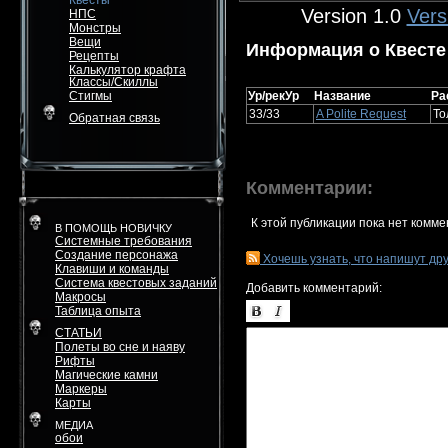
Квесты
Version 1.0
Vers
НПС
Монстры
Вещи
Информация о Квесте
Рецепты
Калькулятор крафта
Классы/Скиллы
Стигмы
Ур/рекУр
Название
Ра
33/33
A Polite Request
То
Обратная связь
Комментарии:
К этой публикации пока нет комме
В ПОМОЩЬ НОВИЧКУ
Системные требования
Создание персонажа
Хочешь узнать, что напишут др
Клавиши и команды
Система квестовых заданий
Добавить комментарий:
Макросы
Таблица опыта
СТАТЬИ
Полеты во сне и наяву
Рифты
Магические камни
Маркеры
Карты
МЕДИА
обои