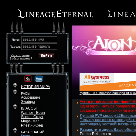
введите имя
Логин
введите пароль
Пароль
Регистрация
Забыл пароль?
Ru
Eng
ИСТОРИЯ МИРА
Купить 1000 показов баннера от 0,07
РАСЫ
Асмодиане
Элийцы
Устал от обычного Interlude? M
Один герой. Четыре профессии. 
КЛАССЫ
создавай уникальный билд и от
Warrior - Воин
Лучший PVP сервер L2Essence 
Scout - Скаут
Только у нас всего можно добит
Mage- Маг
настоящему честной! Каждый де
Priest - Жрец
Разместите здесь Ваше объявле
БАЗА ЗНАНИЙ
Promo-Reklama.ru