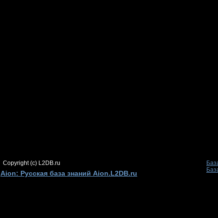
Copyright (c) L2DB.ru
Баз
Баз
Aion: Русская база знаний Aion.L2DB.ru