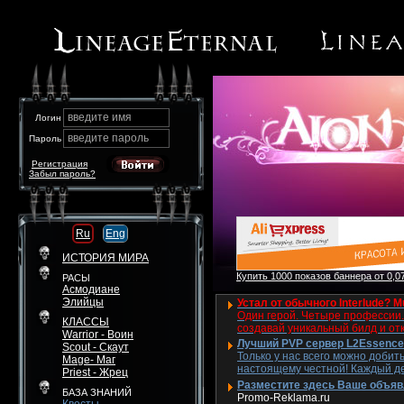
введите имя
Логин
введите пароль
Пароль
Регистрация
Забыл пароль?
Ru
Eng
ИСТОРИЯ МИРА
Купить 1000 показов баннера от 0,07
РАСЫ
Асмодиане
Элийцы
Устал от обычного Interlude? M
Один герой. Четыре профессии. 
КЛАССЫ
создавай уникальный билд и от
Warrior - Воин
Лучший PVP сервер L2Essence 
Scout - Скаут
Только у нас всего можно добит
Mage- Маг
настоящему честной! Каждый де
Priest - Жрец
Разместите здесь Ваше объявле
БАЗА ЗНАНИЙ
Promo-Reklama.ru