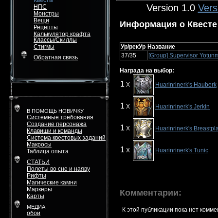
Квесты
Version 1.0
Vers
НПС
Монстры
Вещи
Информация о Квесте
Рецепты
Калькулятор крафта
Классы/Скиллы
Стигмы
Ур/рекУр
Название
37/35
[Group] Supervisor Yotun
Обратная связь
Награда на выбор:
1
X
Huarinrinerk's Hauberk
1
X
Huarinrinerk's Jerkin
В ПОМОЩЬ НОВИЧКУ
Системные требования
Создание персонажа
1
X
Huarinrinerk's Breastpl
Клавиши и команды
Система квестовых заданий
Макросы
1
X
Huarinrinerk's Tunic
Таблица опыта
СТАТЬИ
Полеты во сне и наяву
Рифты
Магические камни
Маркеры
Комментарии:
Карты
МЕДИА
К этой публикации пока нет комме
обои