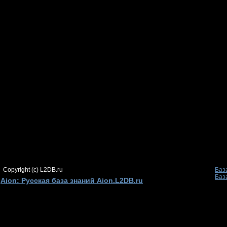
Copyright (c) L2DB.ru
Баз
Баз
Aion: Русская база знаний Aion.L2DB.ru