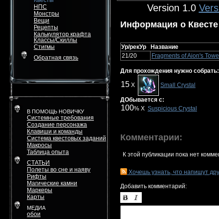
Квесты
Version 1.0
Vers
НПС
Монстры
Вещи
Информация о Квесте
Рецепты
Калькулятор крафта
Классы/Скиллы
Стигмы
Ур/рекУр
Название
21/20
Fragments of Aion's Towe
Обратная связь
Для прохождения нужно собрать:
15
X
Small Crystal
ДОбывается с:
100
% X
Suspicious Crystal
В ПОМОЩЬ НОВИЧКУ
Системные требования
Создание персонажа
Клавиши и команды
Комментарии:
Система квестовых заданий
Макросы
Таблица опыта
К этой публикации пока нет комме
СТАТЬИ
Полеты во сне и наяву
Хочешь узнать, что напишут др
Рифты
Магические камни
Добавить комментарий:
Маркеры
Карты
МЕДИА
обои