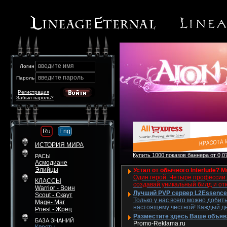
введите имя
Логин
введите пароль
Пароль
Регистрация
Забыл пароль?
Ru
Eng
ИСТОРИЯ МИРА
Купить 1000 показов баннера от 0,07
РАСЫ
Асмодиане
Элийцы
Устал от обычного Interlude? M
Один герой. Четыре профессии. 
КЛАССЫ
создавай уникальный билд и от
Warrior - Воин
Лучший PVP сервер L2Essence 
Scout - Скаут
Только у нас всего можно добит
Mage- Маг
настоящему честной! Каждый де
Priest - Жрец
Разместите здесь Ваше объявле
БАЗА ЗНАНИЙ
Promo-Reklama.ru