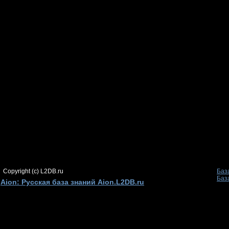
Copyright (c) L2DB.ru
Баз
Баз
Aion: Русская база знаний Aion.L2DB.ru