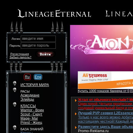
введите имя
Логин
введите пароль
Пароль
Регистрация
Забыл пароль?
Ru
Eng
ИСТОРИЯ МИРА
Купить 1000 показов баннера от 0,07
РАСЫ
Асмодиане
Элийцы
Устал от обычного Interlude? M
Один герой. Четыре профессии. 
КЛАССЫ
создавай уникальный билд и от
Warrior - Воин
Лучший PVP сервер L2Essence 
Scout - Скаут
Только у нас всего можно добит
Mage- Маг
настоящему честной! Каждый де
Priest - Жрец
Разместите здесь Ваше объявле
БАЗА ЗНАНИЙ
Promo-Reklama.ru