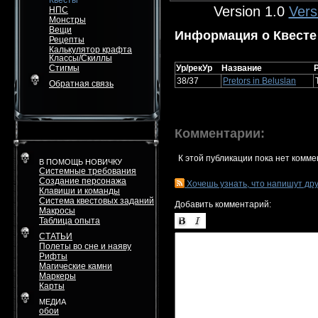
Квесты
Version 1.0
Vers
НПС
Монстры
Вещи
Информация о Квесте
Рецепты
Калькулятор крафта
Классы/Скиллы
Стигмы
Ур/рекУр
Название
38/37
Pretors in Beluslan
Обратная связь
Комментарии:
К этой публикации пока нет комме
В ПОМОЩЬ НОВИЧКУ
Системные требования
Создание персонажа
Хочешь узнать, что напишут др
Клавиши и команды
Система квестовых заданий
Добавить комментарий:
Макросы
Таблица опыта
СТАТЬИ
Полеты во сне и наяву
Рифты
Магические камни
Маркеры
Карты
МЕДИА
обои