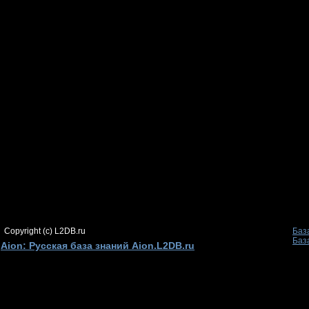
Copyright (c) L2DB.ru
Баз
Баз
Aion: Русская база знаний Aion.L2DB.ru