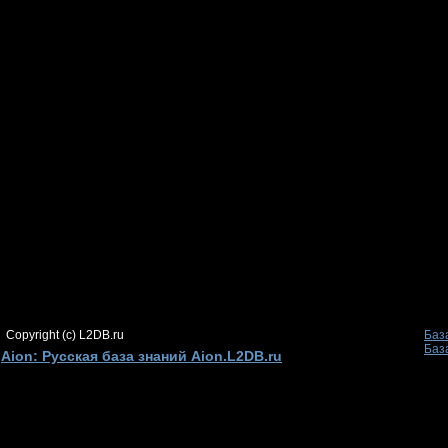
Copyright (c) L2DB.ru
Баз
Баз
Aion: Русская база знаний Aion.L2DB.ru