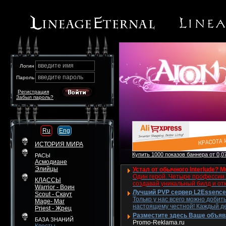
введите имя
Логин
введите пароль
Пароль
Регистрация
Забыл пароль?
Ru
Eng
ИСТОРИЯ МИРА
Купить 1000 показов баннера от 0,07
РАСЫ
Асмодиане
Элийцы
Устал от обычного Interlude? M
Один герой. Четыре профессии. 
КЛАССЫ
создавай уникальный билд и от
Warrior - Воин
Лучший PVP сервер L2Essence 
Scout - Скаут
Только у нас всего можно добит
Mage- Маг
настоящему честной! Каждый де
Priest - Жрец
Разместите здесь Ваше объявле
БАЗА ЗНАНИЙ
Promo-Reklama.ru