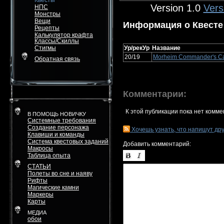
Квесты
Version 1.0
Vers
НПС
Монстры
Вещи
Информация о Квесте
Рецепты
Калькулятор крафта
Классы/Скиллы
Стигмы
Ур/рекУр
Название
20/19
Morheim Commander's Ca
Обратная связь
Комментарии:
К этой публикации пока нет комме
В ПОМОЩЬ НОВИЧКУ
Системные требования
Создание персонажа
Хочешь узнать, что напишут др
Клавиши и команды
Система квестовых заданий
Добавить комментарий:
Макросы
Таблица опыта
СТАТЬИ
Полеты во сне и наяву
Рифты
Магические камни
Маркеры
Карты
МЕДИА
обои