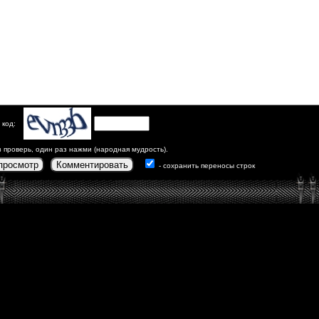
 код:
з проверь, один раз нажми (народная мудрость).
просмотр
Комментировать
- сохранить переносы строк