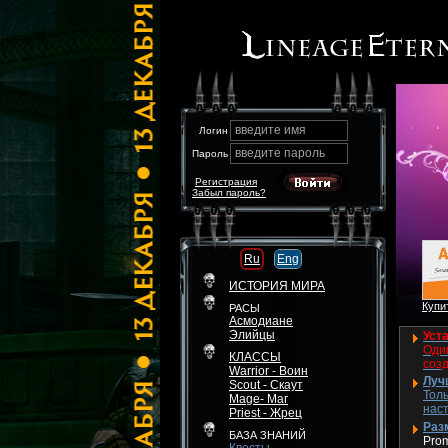
введите имя
Логин
введите пароль
Пароль
Регистрация
Забыл пароль?
Ru
Eng
ИСТОРИЯ МИРА
Купит
РАСЫ
Асмодиане
Элийцы
Уста
Один
КЛАССЫ
соз
Warrior - Воин
Луч
Scout - Скаут
Толь
Mage- Маг
нас
Priest - Жрец
Разм
БАЗА ЗНАНИЙ
Pro