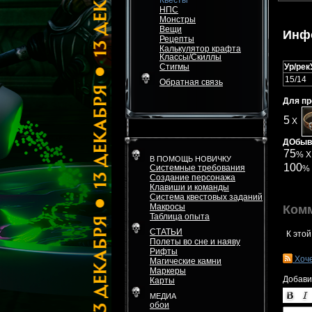
Квесты
НПС
Монстры
Вещи
Инф
Рецепты
Калькулятор крафта
Классы/Скиллы
Стигмы
Ур/рек
15/14
Обратная связь
Для пр
5
X
ДОбыва
75
% 
В ПОМОЩЬ НОВИЧКУ
100
Системные требования
%
Создание персонажа
Клавиши и команды
Система квестовых заданий
Макросы
Ком
Таблица опыта
СТАТЬИ
К этой
Полеты во сне и наяву
Рифты
Хоч
Магические камни
Маркеры
Добави
Карты
МЕДИА
обои