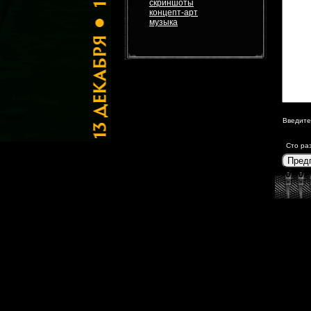
скриншоты
концепт-арт
музыка
Введите
Сто ра
Пред