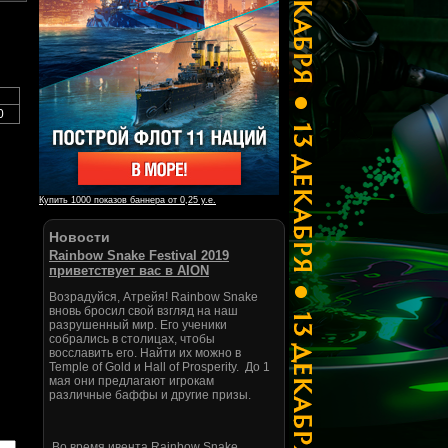
0
Купить 1000 показов баннера от 0,25 у.е.
Новости
Rainbow Snake Festival 2019
приветствует вас в AION
Возрадуйся, Атрейя! Rainbow Snake
вновь бросил свой взгляд на наш
разрушенный мир. Его ученики
собрались в столицах, чтобы
восславить его. Найти их можно в
Temple of Gold и Hall of Prosperity. До 1
мая они предлагают игрокам
различные баффы и другие призы.
Во время ивента Rainbow Snake