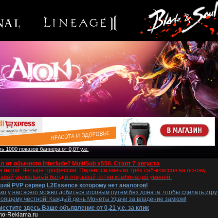
ь 1000 показов баннера от 0,07 у.е.
л от обычного Interlude? MultiSub x550. Старт 7 августа
 герой. Четыре профессии. Переноси навыки трёх саб-классов на основу,
давай уникальный билд и открывай сотни комбинаций умений.
ший PVP сервер L2Essence которому нет аналогов!
ко у нас всего можно добиться игровым путем без доната, чтобы сделать игру
тоящему честной! Каждый день Монеты Удачи за владение замком!
естите здесь Ваше объявление от 0,21 у.е. за клик
mo-Reklama.ru