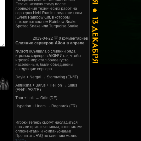
Festival каждую среду после
проведения технических работ на
серверах Hebi Rumin предложит вам
[Event] Rainbow Gift, в котором
находится костюм Rainbow Snake,
Spotted Snake или Turquoise Snake.
2019-04-22
0 комментариев
Слияние серверов Айон в апреле
NCsoft
объявила о слиянии ряда
игровых серверов
AION
! Итак, чтобы
игровой мир стал более густо
населенным, были объединены
следующие сервера:
Deyla + Nergal → Stormwing (EN/IT)
Antriksha + Barus + Hellion → Sillus
(EN/PL/ES/TR)
Thor + Loki → Odin (DE)
Hyperion + Urtem → Ragnarok (FR)
Игроки теперь смогут насладиться
новыми приключениями, союзниками,
оппонентами и компаньонами!
Прочитать FAQ по слиянию можно
здесь
.