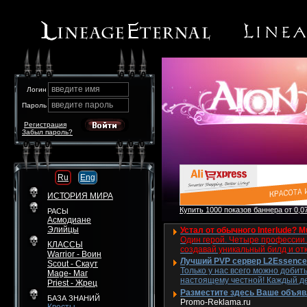
введите имя
Логин
введите пароль
Пароль
Регистрация
Забыл пароль?
Ru
Eng
ИСТОРИЯ МИРА
Купить 1000 показов баннера от 0,07
РАСЫ
Асмодиане
Элийцы
Устал от обычного Interlude? M
Один герой. Четыре профессии. 
КЛАССЫ
создавай уникальный билд и от
Warrior - Воин
Лучший PVP сервер L2Essence 
Scout - Скаут
Только у нас всего можно добит
Mage- Маг
настоящему честной! Каждый де
Priest - Жрец
Разместите здесь Ваше объявле
БАЗА ЗНАНИЙ
Promo-Reklama.ru