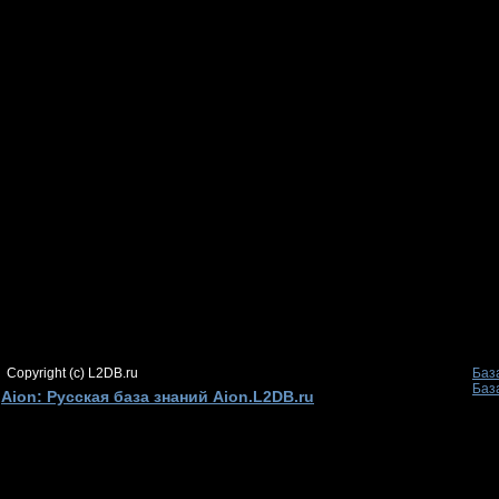
Copyright (c) L2DB.ru
Баз
Баз
Aion: Русская база знаний Aion.L2DB.ru