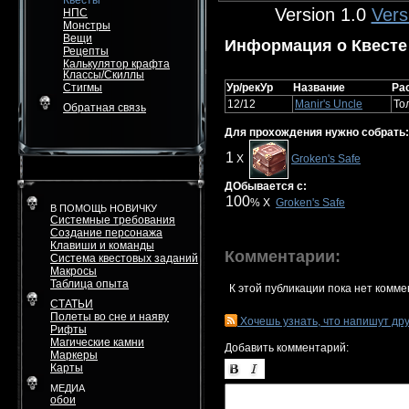
Квесты
Version 1.0
Vers
НПС
Монстры
Вещи
Информация о Квесте
Рецепты
Калькулятор крафта
Классы/Скиллы
Стигмы
Ур/рекУр
Название
Ра
12/12
Manir's Uncle
То
Обратная связь
Для прохождения нужно собрать:
1
X
Groken's Safe
ДОбывается с:
100
% X
Groken's Safe
В ПОМОЩЬ НОВИЧКУ
Системные требования
Создание персонажа
Клавиши и команды
Комментарии:
Система квестовых заданий
Макросы
Таблица опыта
К этой публикации пока нет комме
СТАТЬИ
Полеты во сне и наяву
Хочешь узнать, что напишут др
Рифты
Магические камни
Добавить комментарий:
Маркеры
Карты
МЕДИА
обои