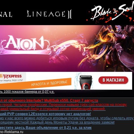
ь 1000 показов баннера от 0,07 у.е.
л от обычного Interlude? MultiSub x550. Старт 7 августа
 герой. Четыре профессии. Переноси навыки трёх саб-классов на основу,
давай уникальный билд и открывай сотни комбинаций умений.
ший PVP сервер L2Essence которому нет аналогов!
ко у нас всего можно добиться игровым путем без доната, чтобы сделать игру
тоящему честной! Каждый день Монеты Удачи за владение замком!
естите здесь Ваше объявление от 0,21 у.е. за клик
mo-Reklama.ru