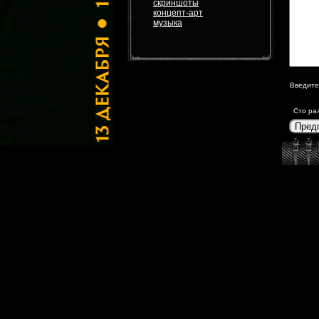
скриншоты
концепт-арт
музыка
Введите
Сто ра
Пред