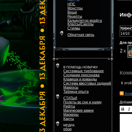
Квесты
НПС
Монстры
Вещи
Инф
Рецепты
Калькулятор крафта
Классы/Скиллы
Стигмы
Ур/рек
14/10
Обратная связь
Для пр
2
X
В ПОМОЩЬ НОВИЧКУ
Системные требования
Ком
Создание персонажа
Клавиши и команды
К этой
Система квестовых заданий
Макросы
Таблица опыта
Хоч
СТАТЬИ
Полеты во сне и наяву
Добави
Рифты
Магические камни
Маркеры
Карты
МЕДИА
обои