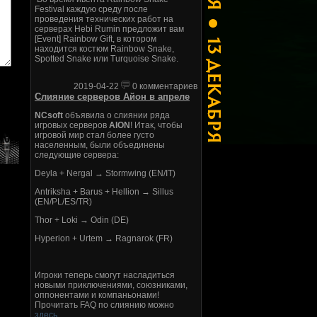
Festival каждую среду после
проведения технических работ на
серверах Hebi Rumin предложит вам
[Event] Rainbow Gift, в котором
находится костюм Rainbow Snake,
Spotted Snake или Turquoise Snake.
2019-04-22
0 комментариев
Слияние серверов Айон в апреле
NCsoft
объявила о слиянии ряда
игровых серверов
AION
! Итак, чтобы
игровой мир стал более густо
населенным, были объединены
следующие сервера:
Deyla + Nergal → Stormwing (EN/IT)
Antriksha + Barus + Hellion → Sillus
(EN/PL/ES/TR)
Thor + Loki → Odin (DE)
Hyperion + Urtem → Ragnarok (FR)
Игроки теперь смогут насладиться
новыми приключениями, союзниками,
оппонентами и компаньонами!
Прочитать FAQ по слиянию можно
здесь
.