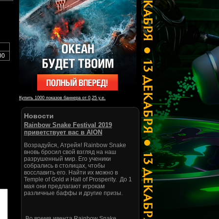
00
Купить 1000 показов баннера от 0,25 у.е.
Новости
Rainbow Snake Festival 2019
приветствует вас в AION
Возрадуйся, Атрейя! Rainbow Snake
вновь бросил свой взгляд на наш
разрушенный мир. Его ученики
собрались в столицах, чтобы
восславить его. Найти их можно в
Temple of Gold и Hall of Prosperity. До 1
мая они предлагают игрокам
различные баффы и другие призы.
Во время ивента Rainbow Snake