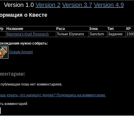
Version 1.0
Version 2
Version 3.7
Version 4.9
ормация о Квесте
Ур
Название
Раса
Зона
Тип
XP
Marmeia's Krall Research
Только Elyseans
Sanctum
Задание
150
охождения нужно собрать:
Dukaki Amulet
ментарии:
 публикации пока нет комментариев.
ешь узнать, что напишут другие? Подпишись на комментарии.
ть комментарий: