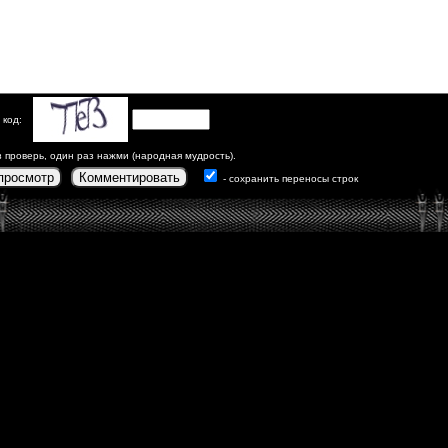
 код:
з проверь, один раз нажми (народная мудрость).
просмотр
Комментировать
- сохранить переносы строк