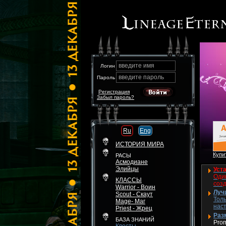
введите имя
Логин
введите пароль
Пароль
Регистрация
Забыл пароль?
Ru
Eng
ИСТОРИЯ МИРА
Купит
РАСЫ
Асмодиане
Элийцы
Уста
Один
КЛАССЫ
соз
Warrior - Воин
Луч
Scout - Скаут
Толь
Mage- Маг
нас
Priest - Жрец
Разм
БАЗА ЗНАНИЙ
Pro