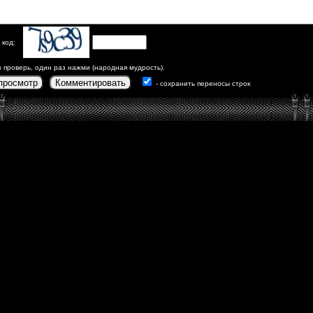
 код:
з проверь, один раз нажми (народная мудрость).
просмотр
Комментировать
- сохранить переносы строк