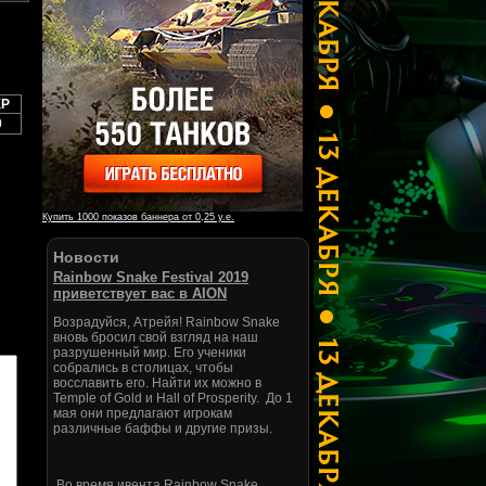
XP
0
Купить 1000 показов баннера от 0,25 у.е.
Новости
Rainbow Snake Festival 2019
приветствует вас в AION
Возрадуйся, Атрейя! Rainbow Snake
вновь бросил свой взгляд на наш
разрушенный мир. Его ученики
собрались в столицах, чтобы
восславить его. Найти их можно в
Temple of Gold и Hall of Prosperity. До 1
мая они предлагают игрокам
различные баффы и другие призы.
Во время ивента Rainbow Snake