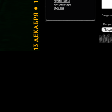
скриншоты
концепт-арт
музыка
Введите
Сто ра
Пред