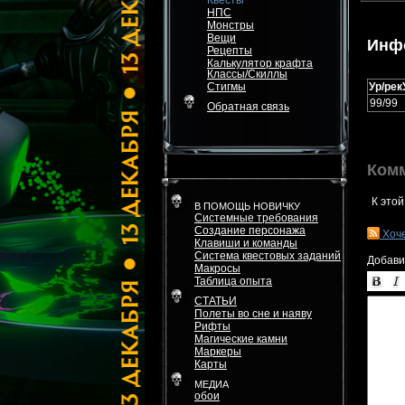
Квесты
НПС
Монстры
Вещи
Инф
Рецепты
Калькулятор крафта
Классы/Скиллы
Стигмы
Ур/рек
99/99
Обратная связь
Ком
К этой
В ПОМОЩЬ НОВИЧКУ
Системные требования
Создание персонажа
Хоч
Клавиши и команды
Система квестовых заданий
Добави
Макросы
Таблица опыта
СТАТЬИ
Полеты во сне и наяву
Рифты
Магические камни
Маркеры
Карты
МЕДИА
обои