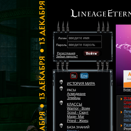
введите имя
Логин
введите пароль
Пароль
Регистрация
Забыл пароль?
Ru
Eng
ИСТОРИЯ МИРА
Купит
РАСЫ
Асмодиане
Элийцы
Уста
Один
КЛАССЫ
соз
Warrior - Воин
Луч
Scout - Скаут
Толь
Mage- Маг
нас
Priest - Жрец
Разм
БАЗА ЗНАНИЙ
Pro