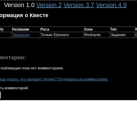
Version 1.0
Version 2
Version 3.7
Version 4.9
ормация о Квесте
Ур
Название
Раса
Зона
Тип
Temporary
Только Elyseans
Reshanta
Задание
ментарии:
 публикации пока нет комментариев.
ешь узнать, что напишут другие? Подпишись на комментарии.
ть комментарий: