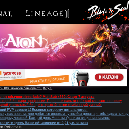
ь 1000 показов баннера от 0,07 у.е.
л от обычного Interlude? MultiSub x550. Старт 7 августа
 герой. Четыре профессии. Переноси навыки трёх саб-классов на основу,
давай уникальный билд и открывай сотни комбинаций умений.
ший PVP сервер L2Essence которому нет аналогов!
ко у нас всего можно добиться игровым путем без доната, чтобы сделать игру
тоящему честной! Каждый день Монеты Удачи за владение замком!
естите здесь Ваше объявление от 0,21 у.е. за клик
mo-Reklama.ru