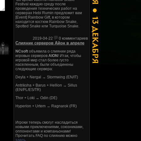
Festival каждую среду после
проведения технических работ на
серверах Hebi Rumin предложит вам
[Event] Rainbow Gift, в котором
находится костюм Rainbow Snake,
Spotted Snake или Turquoise Snake.
2019-04-22
0 комментариев
Слияние серверов Айон в апреле
NCsoft
объявила о слиянии ряда
игровых серверов
AION
! Итак, чтобы
игровой мир стал более густо
населенным, были объединены
следующие сервера:
Deyla + Nergal → Stormwing (EN/IT)
Antriksha + Barus + Hellion → Sillus
(EN/PL/ES/TR)
Thor + Loki → Odin (DE)
Hyperion + Urtem → Ragnarok (FR)
Игроки теперь смогут насладиться
новыми приключениями, союзниками,
оппонентами и компаньонами!
Прочитать FAQ по слиянию можно
здесь
.