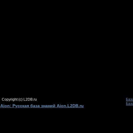
Copyright (c) L2DB.ru
Баз
Баз
Aion: Русская база знаний Aion.L2DB.ru