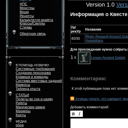
Квесты
Version 1.0
Vers
НПС
Монстры
Вещи
Информация о Квесте
Рецепты
Калькулятор крафта
Классы/Скиллы
Стигмы
Ур/
Название
рекУр
Обратная связь
[Relic Reward] Ancient Go
40/30
Asmodians
Для прохождения нужно собрать:
1
X
Lesser Ancient Goblet
В ПОМОЩЬ НОВИЧКУ
Системные требования
Создание персонажа
Клавиши и команды
Комментарии:
Система квестовых заданий
Макросы
К этой публикации пока нет комме
Таблица опыта
СТАТЬИ
Хочешь узнать, что напишут др
Полеты во сне и наяву
Рифты
Магические камни
Добавить комментарий:
Маркеры
Карты
МЕДИА
обои