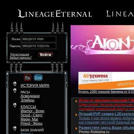
введите имя
Логин
введите пароль
Пароль
Регистрация
Забыл пароль?
Ru
Eng
ИСТОРИЯ МИРА
Купить 1000 показов баннера от 0,07
РАСЫ
Асмодиане
Элийцы
Устал от обычного Interlude? M
Один герой. Четыре профессии. 
КЛАССЫ
создавай уникальный билд и от
Warrior - Воин
Лучший PVP сервер L2Essence 
Scout - Скаут
Только у нас всего можно добит
Mage- Маг
настоящему честной! Каждый де
Priest - Жрец
Разместите здесь Ваше объявле
БАЗА ЗНАНИЙ
Promo-Reklama.ru