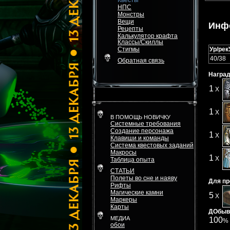
Квесты
НПС
Монстры
Вещи
Инф
Рецепты
Калькулятор крафта
Классы/Скиллы
Стигмы
Ур/рек
40/38
Обратная связь
Наград
1
X
1
X
В ПОМОЩЬ НОВИЧКУ
Системные требования
Создание персонажа
1
X
Клавиши и команды
Система квестовых заданий
Макросы
1
X
Таблица опыта
СТАТЬИ
Полеты во сне и наяву
Для пр
Рифты
Магические камни
5
X
Маркеры
Карты
ДОбыва
МЕДИА
100
%
обои