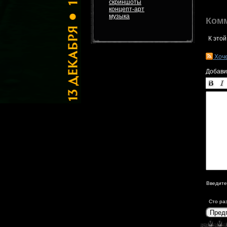
скриншоты
концепт-арт
музыка
Ком
К этой
Хоч
Добави
Введите
Сто ра
Пред