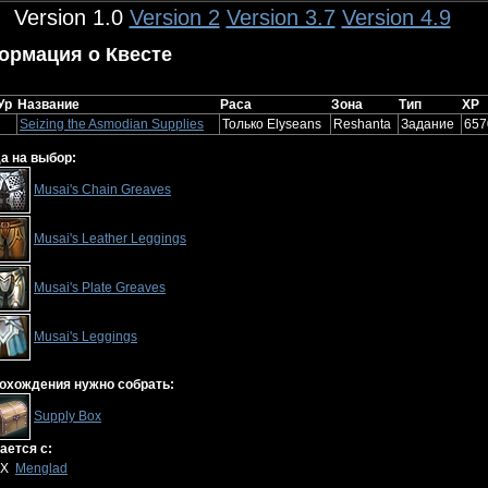
Version 1.0
Version 2
Version 3.7
Version 4.9
ормация о Квесте
Ур
Название
Раса
Зона
Тип
XP
Seizing the Asmodian Supplies
Только Elyseans
Reshanta
Задание
657
а на выбор:
Musai's Chain Greaves
Musai's Leather Leggings
Musai's Plate Greaves
Musai's Leggings
охождения нужно собрать:
Supply Box
ется с:
 X
Menglad