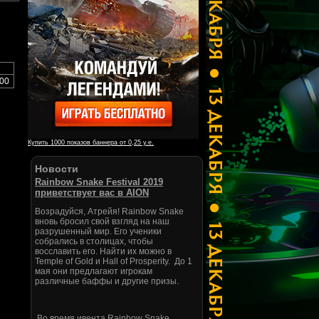
00
Купить 1000 показов баннера от 0,25 у.е.
Новости
Rainbow Snake Festival 2019
приветствует вас в AION
Возрадуйся, Атрейя! Rainbow Snake
вновь бросил свой взгляд на наш
разрушенный мир. Его ученики
собрались в столицах, чтобы
восславить его. Найти их можно в
Temple of Gold и Hall of Prosperity. До 1
мая они предлагают игрокам
различные баффы и другие призы.
Во время ивента Rainbow Snake