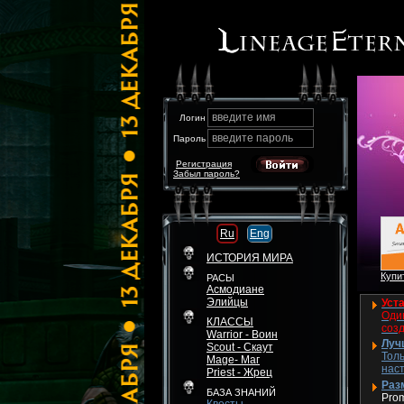
введите имя
Логин
введите пароль
Пароль
Регистрация
Забыл пароль?
Ru
Eng
ИСТОРИЯ МИРА
Купит
РАСЫ
Асмодиане
Элийцы
Уста
Один
КЛАССЫ
соз
Warrior - Воин
Луч
Scout - Скаут
Толь
Mage- Маг
нас
Priest - Жрец
Разм
БАЗА ЗНАНИЙ
Pro