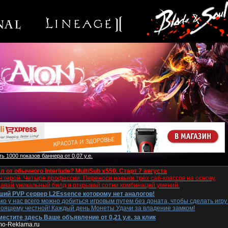
ь 1000 показов баннера от 0,07 у.е.
л от обычного Interlude? MultiSub x550. Старт 7 августа
 герой. Четыре профессии. Переноси навыки трёх саб-классов на основу,
давай уникальный билд и открывай сотни комбинаций умений.
ший PVP сервер L2Essence которому нет аналогов!
ко у нас всего можно добиться игровым путем без доната, чтобы сделать игру
тоящему честной! Каждый день Монеты Удачи за владение замком!
естите здесь Ваше объявление от 0,21 у.е. за клик
mo-Reklama.ru