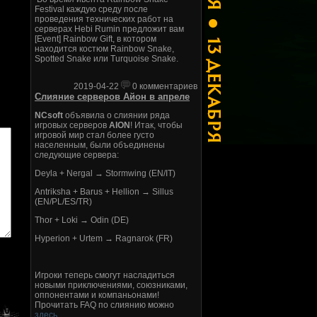
Festival каждую среду после
проведения технических работ на
серверах Hebi Rumin предложит вам
[Event] Rainbow Gift, в котором
находится костюм Rainbow Snake,
Spotted Snake или Turquoise Snake.
2019-04-22
0 комментариев
Слияние серверов Айон в апреле
NCsoft
объявила о слиянии ряда
игровых серверов
AION
! Итак, чтобы
игровой мир стал более густо
населенным, были объединены
следующие сервера:
Deyla + Nergal → Stormwing (EN/IT)
Antriksha + Barus + Hellion → Sillus
(EN/PL/ES/TR)
Thor + Loki → Odin (DE)
Hyperion + Urtem → Ragnarok (FR)
Игроки теперь смогут насладиться
новыми приключениями, союзниками,
оппонентами и компаньонами!
Прочитать FAQ по слиянию можно
здесь
.