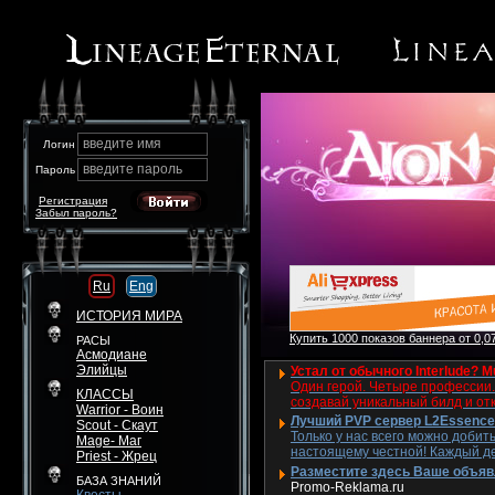
введите имя
Логин
введите пароль
Пароль
Регистрация
Забыл пароль?
Ru
Eng
ИСТОРИЯ МИРА
Купить 1000 показов баннера от 0,07
РАСЫ
Асмодиане
Элийцы
Устал от обычного Interlude? M
Один герой. Четыре профессии. 
КЛАССЫ
создавай уникальный билд и от
Warrior - Воин
Лучший PVP сервер L2Essence 
Scout - Скаут
Только у нас всего можно добит
Mage- Маг
настоящему честной! Каждый де
Priest - Жрец
Разместите здесь Ваше объявле
БАЗА ЗНАНИЙ
Promo-Reklama.ru