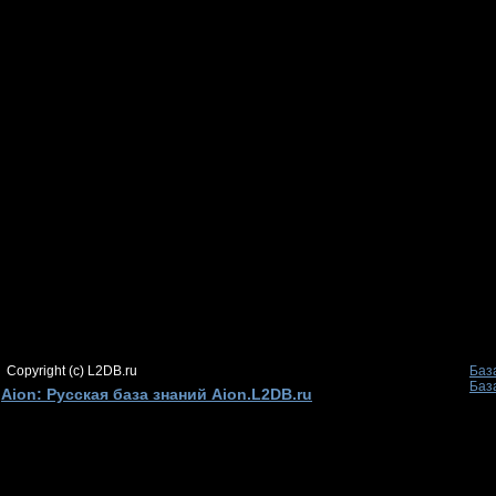
Copyright (c) L2DB.ru
Баз
Баз
Aion: Русская база знаний Aion.L2DB.ru