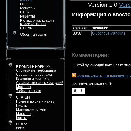
Квесты
Version 1.0
Vers
НПС
Монстры
Вещи
Информация о Квесте
Рецепты
Калькулятор крафта
Классы/Скиллы
Стигмы
Ур/рекУр
Название
38/37
Gluttonous Manduris
Обратная связь
Комментарии:
К этой публикации пока нет комме
В ПОМОЩЬ НОВИЧКУ
Системные требования
Создание персонажа
Хочешь узнать, что напишут др
Клавиши и команды
Система квестовых заданий
Добавить комментарий:
Макросы
Таблица опыта
СТАТЬИ
Полеты во сне и наяву
Рифты
Магические камни
Маркеры
Карты
МЕДИА
обои