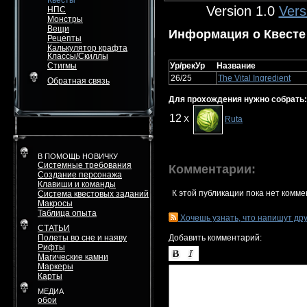
Квесты
Version 1.0
Vers
НПС
Монстры
Вещи
Информация о Квесте
Рецепты
Калькулятор крафта
Классы/Скиллы
Стигмы
Ур/рекУр
Название
26/25
The Vital Ingredient
Обратная связь
Для прохождения нужно собрать:
12
X
Ruta
В ПОМОЩЬ НОВИЧКУ
Системные требования
Комментарии:
Создание персонажа
Клавиши и команды
К этой публикации пока нет комме
Система квестовых заданий
Макросы
Таблица опыта
Хочешь узнать, что напишут др
СТАТЬИ
Полеты во сне и наяву
Добавить комментарий:
Рифты
Магические камни
Маркеры
Карты
МЕДИА
обои