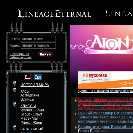
введите имя
Логин
введите пароль
Пароль
Регистрация
Забыл пароль?
Ru
Eng
ИСТОРИЯ МИРА
Купить 1000 показов баннера от 0,07
РАСЫ
Асмодиане
Элийцы
Устал от обычного Interlude? M
Один герой. Четыре профессии. 
КЛАССЫ
создавай уникальный билд и от
Warrior - Воин
Лучший PVP сервер L2Essence 
Scout - Скаут
Только у нас всего можно добит
Mage- Маг
настоящему честной! Каждый де
Priest - Жрец
Разместите здесь Ваше объявле
БАЗА ЗНАНИЙ
Promo-Reklama.ru