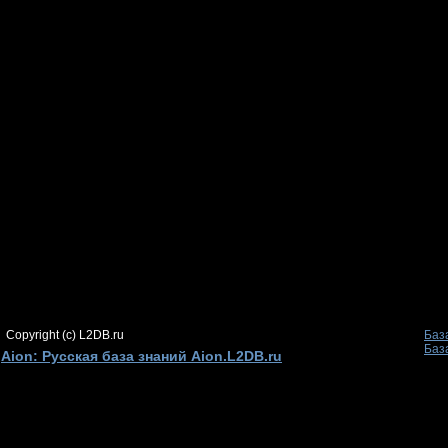
Copyright (c) L2DB.ru
Баз
Баз
Aion: Русская база знаний Aion.L2DB.ru