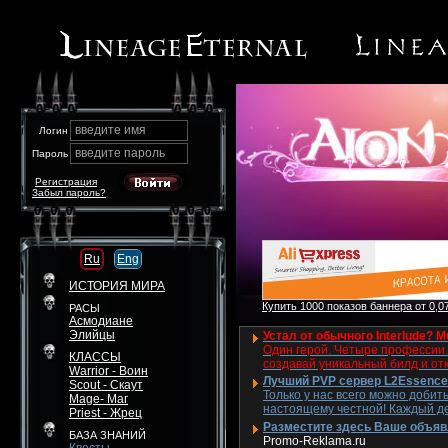
введите имя
Логин
введите пароль
Пароль
Регистрация
Забыл пароль?
Ru
Eng
ИСТОРИЯ МИРА
Купить 1000 показов баннера от 0,07
РАСЫ
Асмодиане
Элийцы
Устал от обычного Interlude? M
Один герой. Четыре профессии. 
КЛАССЫ
создавай уникальный билд и от
Warrior - Воин
Лучший PVP сервер L2Essence 
Scout - Скаут
Только у нас всего можно добит
Mage- Маг
настоящему честной! Каждый де
Priest - Жрец
Разместите здесь Ваше объявле
БАЗА ЗНАНИЙ
Promo-Reklama.ru