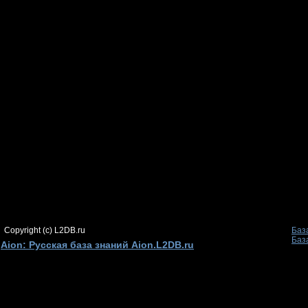
Copyright (c) L2DB.ru
Баз
Баз
Aion: Русская база знаний Aion.L2DB.ru