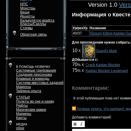
Квесты
Version 1.0
Vers
НПС
Монстры
Вещи
Информация о Квесте
Рецепты
Калькулятор крафта
Классы/Скиллы
Стигмы
Ур/рекУр
Название
40/37
[Group] Killing Kaidan Gu
Обратная связь
Для прохождения нужно собрать:
10
X
Guard's Mark
ДОбывается с:
70
% X
Crack Kaidan Blocker
В ПОМОЩЬ НОВИЧКУ
75
Системные требования
% X
Kaidan Blocker Lieutenant
Создание персонажа
Клавиши и команды
Система квестовых заданий
Макросы
Комментарии:
Таблица опыта
СТАТЬИ
К этой публикации пока нет комме
Полеты во сне и наяву
Рифты
Хочешь узнать, что напишут др
Магические камни
Маркеры
Добавить комментарий:
Карты
МЕДИА
обои