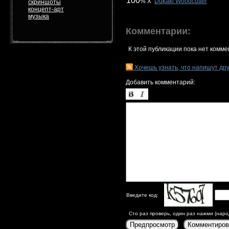
100
% X
Dukaki Woodcutter
скриншоты
концепт-арт
музыка
Комментарии:
К этой публикации пока нет комме
Хочешь узнать, что напишут др
Добавить комментарий:
Введите код:
Сто раз проверь, один раз нажми (наро
Предпросмотр
Комментиров