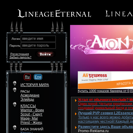
введите имя
Логин
введите пароль
Пароль
Регистрация
Забыл пароль?
Ru
Eng
ИСТОРИЯ МИРА
Купить 1000 показов баннера от 0,07
РАСЫ
Асмодиане
Элийцы
Устал от обычного Interlude? M
Один герой. Четыре профессии. 
КЛАССЫ
создавай уникальный билд и от
Warrior - Воин
Лучший PVP сервер L2Essence 
Scout - Скаут
Только у нас всего можно добит
Mage- Маг
настоящему честной! Каждый де
Priest - Жрец
Разместите здесь Ваше объявле
БАЗА ЗНАНИЙ
Promo-Reklama.ru