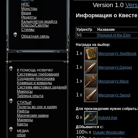
Квесты
Version 1.0
Vers
НПС
Монстры
Вещи
Информация о Квесте
Рецепты
Калькулятор крафта
Классы/Скиллы
Стигмы
Ур/рекУр
Название
5/1
Request of the Elim
Обратная связь
Награда на выбор:
1
X
Mercenary's Spellbook
1
X
Mercenary's Dagger
В ПОМОЩЬ НОВИЧКУ
Системные требования
Создание персонажа
1
X
Mercenary's Mace
Клавиши и команды
Система квестовых заданий
Макросы
1
X
Mercenary's Sword
Таблица опыта
СТАТЬИ
Полеты во сне и наяву
Для прохождения нужно собрать:
Рифты
Магические камни
6
X
Kobold Axe
Маркеры
Карты
ДОбывается с:
МЕДИА
100
% X
Dukaki Woodcutter
обои