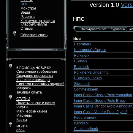
Квесты
Version 1.0
Vers
НПС
Монстры
Вещи
Рецепты
НПС
Калькулятор крафта
Классы/Скиллы
Стигмы
Фильтровать по:
уровень
Обратная связь
Имя
Haorunerk
Haorunerk's Corpse
Roikinerk
Uikinerk
Rabinerk
В ПОМОЩЬ НОВИЧКУ
Системные требования
Roikinerk's Underling
Создание персонажа
Uikinerk's Lackey
Клавиши и команды
Sidrunerk
Система квестовых заданий
Макросы
Sommelikinerk
Таблица опыта
Inner Castle Gossip Proto Asmodian
СТАТЬИ
Inner Castle Gossip Proto Elyos
Полеты во сне и наяву
Inner Castle Vendor Proto Asmodian
Рифты
Магические камни
Inner Castle Vendor Proto Elyos2
Маркеры
Pegureronerk
Карты
Bacorerk
МЕДИА
Caochenrinerk
обои