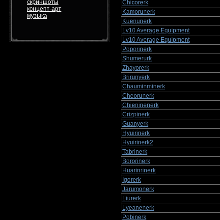
скриншоты
Chicorerk
концепт-арт
Kamorunerk
музыка
Kuenunerk
Lv10 Average Equipment
Lv10 Average Equipment
Poporinerk
Shumerurk
Zhayorerk
Brirunyerk
Chauminminerk
Cheorunerk
Chieninenerk
Crizpinerk
Guanyerk
Hyuirinerk
Hyuirinerk2
Tabrinerk
Bororinerk
Huarinrinerk
Igorerk
Jarumonerk
Liurerk
Lyeanenerk
Pobinerk