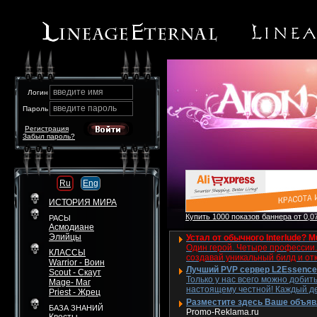
введите имя
Логин
введите пароль
Пароль
Регистрация
Забыл пароль?
Ru
Eng
ИСТОРИЯ МИРА
Купить 1000 показов баннера от 0,07
РАСЫ
Асмодиане
Элийцы
Устал от обычного Interlude? M
Один герой. Четыре профессии. 
КЛАССЫ
создавай уникальный билд и от
Warrior - Воин
Лучший PVP сервер L2Essence 
Scout - Скаут
Только у нас всего можно добит
Mage- Маг
настоящему честной! Каждый де
Priest - Жрец
Разместите здесь Ваше объявле
БАЗА ЗНАНИЙ
Promo-Reklama.ru