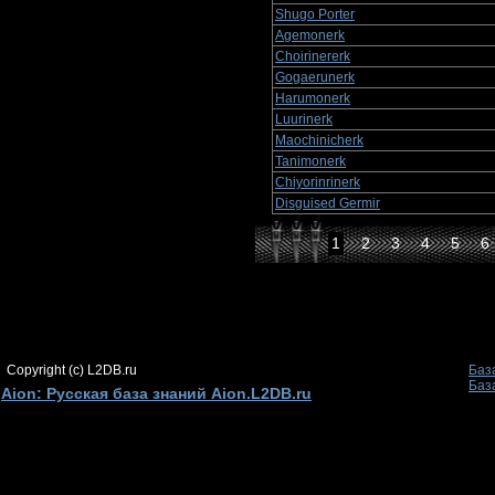
Shugo Porter
Agemonerk
Choirinererk
Gogaerunerk
Harumonerk
Luurinerk
Maochinicherk
Tanimonerk
Chiyorinrinerk
Disguised Germir
1
2
3
4
5
6
Copyright (c) L2DB.ru
Баз
Баз
Aion: Русская база знаний Aion.L2DB.ru