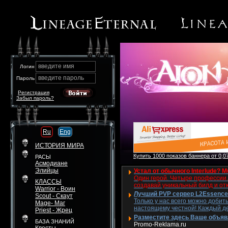
введите имя
Логин
введите пароль
Пароль
Регистрация
Забыл пароль?
Ru
Eng
ИСТОРИЯ МИРА
Купить 1000 показов баннера от 0,07
РАСЫ
Асмодиане
Элийцы
Устал от обычного Interlude? M
Один герой. Четыре профессии. 
КЛАССЫ
создавай уникальный билд и от
Warrior - Воин
Лучший PVP сервер L2Essence 
Scout - Скаут
Только у нас всего можно добит
Mage- Маг
настоящему честной! Каждый де
Priest - Жрец
Разместите здесь Ваше объявле
БАЗА ЗНАНИЙ
Promo-Reklama.ru