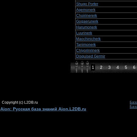
Shugo Porter
Agemonerk
Choirinererk
Gogaerunerk
Harumonerk
Luurinerk
Maochinicherk
Tanimonerk
Chiyorinrinerk
Disguised Germir
1
2
3
4
5
6
Copyright (c) L2DB.ru
Баз
Баз
Aion: Русская база знаний Aion.L2DB.ru