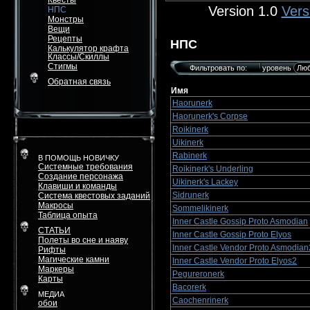
Квесты
Version 1.0
Vers
НПС
Монстры
Вещи
Рецепты
НПС
Калькулятор крафта
Классы/Скиллы
Стигмы
Фильтровать по:
уровень
Обратная связь
Имя
Haorunerk
Haorunerk's Corpse
Roikinerk
Uikinerk
Rabinerk
В ПОМОЩЬ НОВИЧКУ
Системные требования
Roikinerk's Underling
Создание персонажа
Uikinerk's Lackey
Клавиши и команды
Sidrunerk
Система квестовых заданий
Макросы
Sommelikinerk
Таблица опыта
Inner Castle Gossip Proto Asmodian
СТАТЬИ
Inner Castle Gossip Proto Elyos
Полеты во сне и наяву
Inner Castle Vendor Proto Asmodian
Рифты
Магические камни
Inner Castle Vendor Proto Elyos2
Маркеры
Pegureronerk
Карты
Bacorerk
МЕДИА
Caochenrinerk
обои