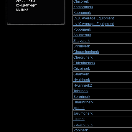
скриншоты
Chicorerk
концепт-арт
Kamorunerk
музыка
Kuenunerk
Lv10 Average Equipment
Lv10 Average Equipment
Poporinerk
Shumerurk
Zhayorerk
Brirunyerk
Chauminminerk
Cheorunerk
Chieninenerk
Crizpinerk
Guanyerk
Hyuirinerk
Hyuirinerk2
Tabrinerk
Bororinerk
Huarinrinerk
Igorerk
Jarumonerk
Liurerk
Lyeanenerk
Pobinerk