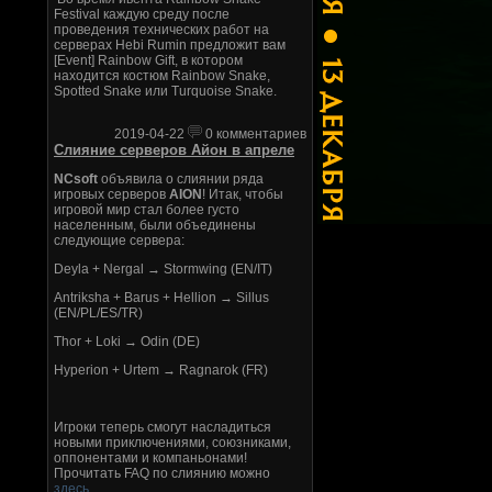
Festival каждую среду после
проведения технических работ на
серверах Hebi Rumin предложит вам
[Event] Rainbow Gift, в котором
находится костюм Rainbow Snake,
Spotted Snake или Turquoise Snake.
2019-04-22
0 комментариев
Слияние серверов Айон в апреле
NCsoft
объявила о слиянии ряда
игровых серверов
AION
! Итак, чтобы
игровой мир стал более густо
населенным, были объединены
следующие сервера:
Deyla + Nergal → Stormwing (EN/IT)
Antriksha + Barus + Hellion → Sillus
(EN/PL/ES/TR)
Thor + Loki → Odin (DE)
Hyperion + Urtem → Ragnarok (FR)
Игроки теперь смогут насладиться
новыми приключениями, союзниками,
оппонентами и компаньонами!
Прочитать FAQ по слиянию можно
здесь
.