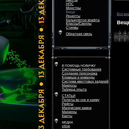
Квесты
НПС
Монстры
Вещи
Все ве
Рецепты
Калькулятор крафта
Вещь
Классы/Скиллы
Стигмы
Обратная связь
В ПОМОЩЬ НОВИЧКУ
Системные требования
Создание персонажа
Клавиши и команды
Система квестовых заданий
Макросы
Таблица опыта
СТАТЬИ
Полеты во сне и наяву
Рифты
Магические камни
Маркеры
Карты
МЕДИА
обои