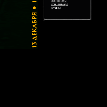
скриншоты
концепт-арт
музыка