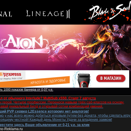
ь 1000 показов баннера от 0,07 у.е.
л от обычного Interlude? MultiSub x550. Старт 7 августа
 герой. Четыре профессии. Переноси навыки трёх саб-классов на основу,
давай уникальный билд и открывай сотни комбинаций умений.
ший PVP сервер L2Essence которому нет аналогов!
ко у нас всего можно добиться игровым путем без доната, чтобы сделать игру
тоящему честной! Каждый день Монеты Удачи за владение замком!
естите здесь Ваше объявление от 0,21 у.е. за клик
mo-Reklama.ru