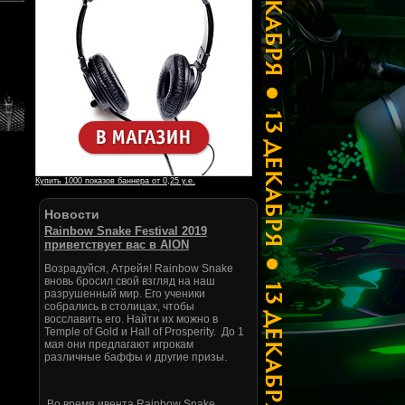
Купить 1000 показов баннера от 0,25 у.е.
Новости
Rainbow Snake Festival 2019
приветствует вас в AION
Возрадуйся, Атрейя! Rainbow Snake
вновь бросил свой взгляд на наш
разрушенный мир. Его ученики
собрались в столицах, чтобы
восславить его. Найти их можно в
Temple of Gold и Hall of Prosperity. До 1
мая они предлагают игрокам
различные баффы и другие призы.
Во время ивента Rainbow Snake