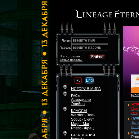
введите имя
Логин
введите пароль
Пароль
Регистрация
Забыл пароль?
Ru
Eng
ИСТОРИЯ МИРА
Купит
РАСЫ
Асмодиане
Элийцы
Уста
Один
КЛАССЫ
соз
Warrior - Воин
Луч
Scout - Скаут
Толь
Mage- Маг
нас
Priest - Жрец
Разм
БАЗА ЗНАНИЙ
Pro