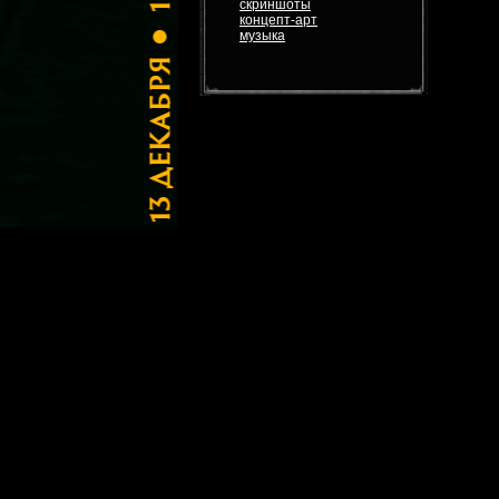
скриншоты
концепт-арт
музыка