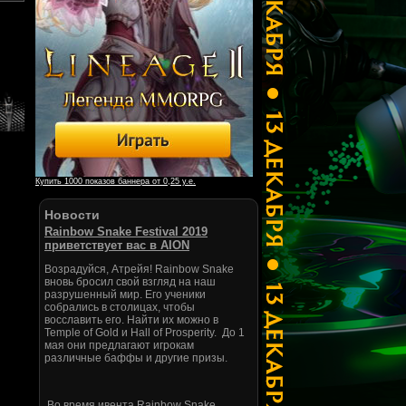
Купить 1000 показов баннера от 0,25 у.е.
Новости
Rainbow Snake Festival 2019
приветствует вас в AION
Возрадуйся, Атрейя! Rainbow Snake
вновь бросил свой взгляд на наш
разрушенный мир. Его ученики
собрались в столицах, чтобы
восславить его. Найти их можно в
Temple of Gold и Hall of Prosperity. До 1
мая они предлагают игрокам
различные баффы и другие призы.
Во время ивента Rainbow Snake