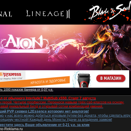
ь 1000 показов баннера от 0,07 у.е.
л от обычного Interlude? MultiSub x550. Старт 7 августа
 герой. Четыре профессии. Переноси навыки трёх саб-классов на основу,
давай уникальный билд и открывай сотни комбинаций умений.
ший PVP сервер L2Essence которому нет аналогов!
ко у нас всего можно добиться игровым путем без доната, чтобы сделать игру
тоящему честной! Каждый день Монеты Удачи за владение замком!
естите здесь Ваше объявление от 0,21 у.е. за клик
mo-Reklama.ru