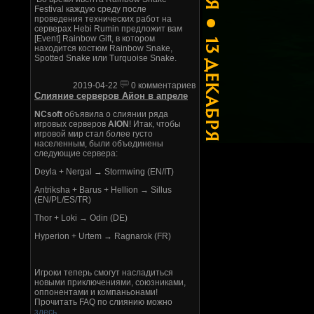
Festival каждую среду после
проведения технических работ на
серверах Hebi Rumin предложит вам
[Event] Rainbow Gift, в котором
находится костюм Rainbow Snake,
Spotted Snake или Turquoise Snake.
2019-04-22
0 комментариев
Слияние серверов Айон в апреле
NCsoft
объявила о слиянии ряда
игровых серверов
AION
! Итак, чтобы
игровой мир стал более густо
населенным, были объединены
следующие сервера:
Deyla + Nergal → Stormwing (EN/IT)
Antriksha + Barus + Hellion → Sillus
(EN/PL/ES/TR)
Thor + Loki → Odin (DE)
Hyperion + Urtem → Ragnarok (FR)
Игроки теперь смогут насладиться
новыми приключениями, союзниками,
оппонентами и компаньонами!
Прочитать FAQ по слиянию можно
здесь
.