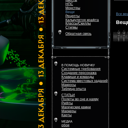
Квесты
НПС
Монстры
Вещи
Все ве
Рецепты
Калькулятор крафта
Вещь
Классы/Скиллы
Стигмы
Обратная связь
В ПОМОЩЬ НОВИЧКУ
Системные требования
Создание персонажа
Клавиши и команды
Система квестовых заданий
Макросы
Таблица опыта
СТАТЬИ
Полеты во сне и наяву
Рифты
Магические камни
Маркеры
Карты
МЕДИА
обои