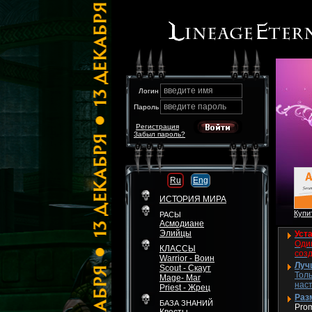
введите имя
Логин
введите пароль
Пароль
Регистрация
Забыл пароль?
Ru
Eng
ИСТОРИЯ МИРА
Купит
РАСЫ
Асмодиане
Элийцы
Уста
Один
КЛАССЫ
соз
Warrior - Воин
Луч
Scout - Скаут
Толь
Mage- Маг
нас
Priest - Жрец
Разм
БАЗА ЗНАНИЙ
Pro