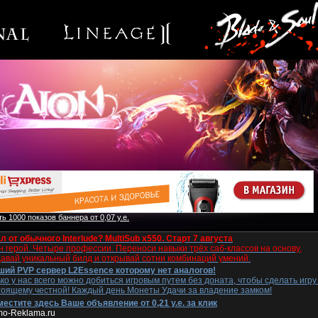
ь 1000 показов баннера от 0,07 у.е.
л от обычного Interlude? MultiSub x550. Старт 7 августа
 герой. Четыре профессии. Переноси навыки трёх саб-классов на основу,
давай уникальный билд и открывай сотни комбинаций умений.
ший PVP сервер L2Essence которому нет аналогов!
ко у нас всего можно добиться игровым путем без доната, чтобы сделать игру
тоящему честной! Каждый день Монеты Удачи за владение замком!
естите здесь Ваше объявление от 0,21 у.е. за клик
mo-Reklama.ru