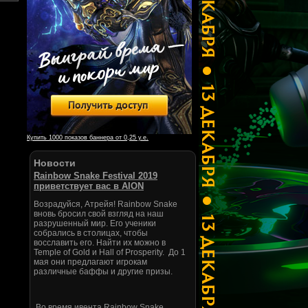
Купить 1000 показов баннера от 0,25 у.е.
Новости
Rainbow Snake Festival 2019
приветствует вас в AION
Возрадуйся, Атрейя! Rainbow Snake
вновь бросил свой взгляд на наш
разрушенный мир. Его ученики
собрались в столицах, чтобы
восславить его. Найти их можно в
Temple of Gold и Hall of Prosperity. До 1
мая они предлагают игрокам
различные баффы и другие призы.
Во время ивента Rainbow Snake