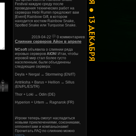
Festival каждую среду после
проведения технических работ на
серверах Hebi Rumin предложит вам
[Event] Rainbow Gift, в котором
находится костюм Rainbow Snake,
Spotted Snake или Turquoise Snake.
2019-04-22
0 комментариев
Слияние серверов Айон в апреле
NCsoft
объявила о слиянии ряда
игровых серверов
AION
! Итак, чтобы
игровой мир стал более густо
населенным, были объединены
следующие сервера:
Deyla + Nergal → Stormwing (EN/IT)
Antriksha + Barus + Hellion → Sillus
(EN/PL/ES/TR)
Thor + Loki → Odin (DE)
Hyperion + Urtem → Ragnarok (FR)
Игроки теперь смогут насладиться
новыми приключениями, союзниками,
оппонентами и компаньонами!
Прочитать FAQ по слиянию можно
здесь
.