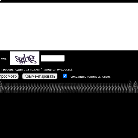
 код:
з проверь, один раз нажми (народная мудрость).
просмотр
Комментировать
- сохранить переносы строк