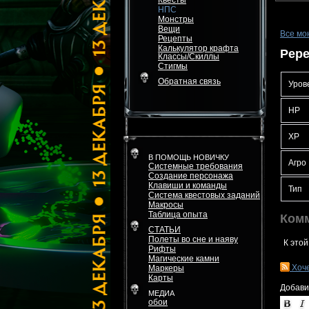
Квесты
НПС
Монстры
Вещи
Все мо
Рецепты
Калькулятор крафта
Pepe
Классы/Скиллы
Стигмы
Обратная связь
Уров
HP
XP
В ПОМОЩЬ НОВИЧКУ
Агро
Системные требования
Создание персонажа
Клавиши и команды
Тип
Система квестовых заданий
Макросы
Таблица опыта
Ком
СТАТЬИ
Полеты во сне и наяву
К этой
Рифты
Магические камни
Хоч
Маркеры
Карты
Добави
МЕДИА
обои