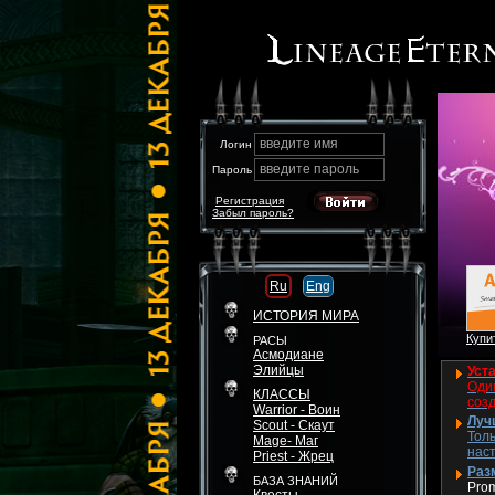
введите имя
Логин
введите пароль
Пароль
Регистрация
Забыл пароль?
Ru
Eng
ИСТОРИЯ МИРА
Купит
РАСЫ
Асмодиане
Элийцы
Уста
Один
КЛАССЫ
соз
Warrior - Воин
Луч
Scout - Скаут
Толь
Mage- Маг
нас
Priest - Жрец
Разм
БАЗА ЗНАНИЙ
Pro