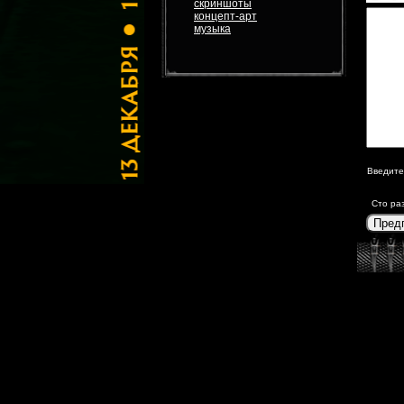
скриншоты
концепт-арт
музыка
Введите
Сто ра
Пред