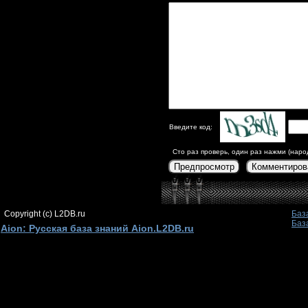
Введите код:
Сто раз проверь, один раз нажми (наро
Предпросмотр
Комментиров
Copyright (c) L2DB.ru
Баз
Баз
Aion: Русская база знаний Aion.L2DB.ru