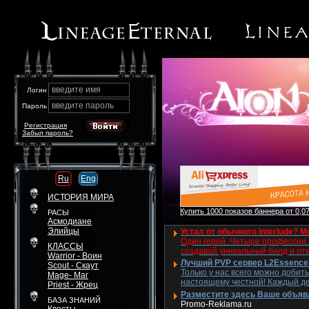
введите имя
Логин
введите пароль
Пароль
Регистрация
Забыл пароль?
Ru
Eng
ИСТОРИЯ МИРА
Купить 1000 показов баннера от 0,07
РАСЫ
Асмодиане
Элийцы
Устал от обычного Interlude? Mu
Один герой. Четыре профессии. 
КЛАССЫ
создавай уникальный билд и от
Warrior - Воин
Лучший PVP сервер L2Essence 
Scout - Скаут
Только у нас всего можно добит
Mage- Маг
настоящему честной! Каждый де
Priest - Жрец
Разместите здесь Ваше объявле
БАЗА ЗНАНИЙ
Promo-Reklama.ru