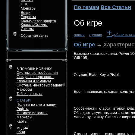
Квесты
НПС
По темам
Все Статьи
Монстры
Вещи
Рецепты
Об игре
Калькулятор крафта
Классы/Скиллы
Стигмы
+
новые
лучшие
добавить ст
Обратная связь
Об игре
→
Характерис
Базовые характеристики: Power 100, 
Will 105.
В ПОМОЩЬ НОВИЧКУ
Системные требования
Оружие: Blade Key и Pistol.
Создание персонажа
Клавиши и команды
Система квестовых заданий
Макросы
Броня: тканевая, кожаная, кольчуга
Таблица опыта
СТАТЬИ
Полеты во сне и наяву
Особенности класса: второй класс
Рифты
Обладает двумя видами атаки: дл
Магические камни
магическую атаку. Скиллы с широ
Маркеры
Карты
МЕДИА
обои
Скиллы можно использовать т